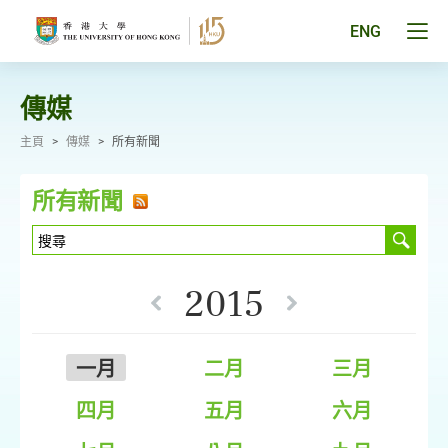
跳
至
Tog
ENG
主
men
要
pan
內
容
傳媒
主頁
>
傳媒
>
所有新聞
所有新聞
2015
一月
二月
三月
四月
五月
六月