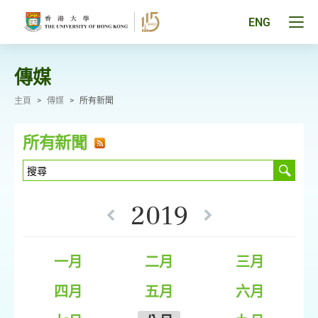
跳
至
Tog
ENG
主
men
要
pan
內
容
傳媒
主頁
>
傳媒
>
所有新聞
所有新聞
2019
一月
二月
三月
四月
五月
六月