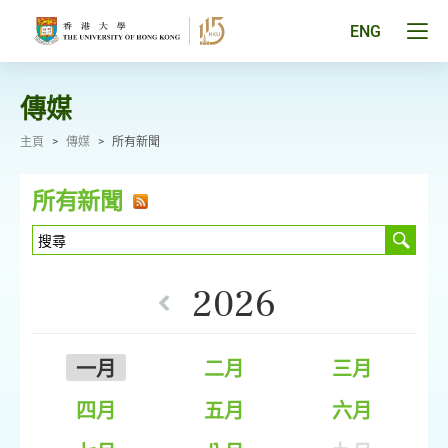
跳
至
Tog
ENG
主
men
要
pan
內
容
傳媒
主頁
>
傳媒
>
所有新聞
所有新聞
2026
一月
二月
三月
四月
五月
六月