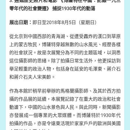
3.
通過歷史照片和電影
《博薩特在中國：記錄一九三
零年代的社會變遷》
捕捉
1930
年代的動蕩
展出日期：
即日至2018年8月5日（星期日）
從北京到中國西部的青海湖、從遭受轟炸的漢口到草原
上的蒙古牧民，博薩特穿越無數的山水風光、經歷各樣
的社會狀況。故是次展覽分為不同的主題區域，以洞悉
這位攝影師的思緒。除了拍攝日常生活外，他更採訪到
舉足輕重的政治人物，包括身在延安的毛澤東、蔣介石
和蔣介石夫人宋美齡。
作為本館於稍早前舉辦的馬格蘭攝影師、及其於西方拍
攝的作品展的延續，本展覽記錄了在重大的政治和社會
動盪下，中國的山水景色與人民。與此同時，新聞攝影
亦發展成一個專業的大眾媒體。而博薩特於1930年代
拍攝的作品，亦是令遠東活現於家家戶戶的歐洲與美國