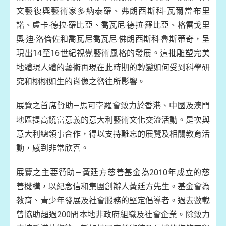
文藝復興藝術家多納泰羅、弗朗西斯科‧瓦爾當布里
諾、盧卡‧德拉‧羅比亞、喬瓦尼‧德拉‧羅比亞、格雷戈里
奧‧迪‧洛倫佐和喬瓦尼喬瓦尼‧佛朗西斯科‧魯斯蒂奇，呈
現出14至16世紀視覺藝術風格的發展。這批雕塑完美
地體現人體的藝術再現在此時期的轉變如何受到科學研
究和栩栩如生的肖像之嚮往所影響。
展覽之首席贊助—馬可孛羅會致力於香港、中國及澳門
地區提高饒富意義的意大利藝術文化交流活動。是次與
意大利總領事合作，得以支持難忘的展覽及相關教育活
動，感到非常欣喜。
展覽之主要贊助—黃廷方慈善基金為2010年成立的慈
善機構，以紀念信和集團創辦人黃廷方先生。基金會為
教育、青少年發展及社會服務的堅定倡導者。過去數載
曾協助超過200間本地非政府組織及社會企業。除致力