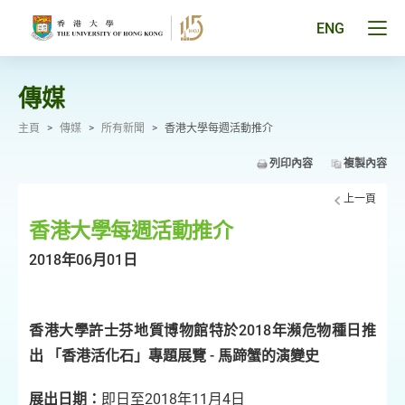
跳
至
Tog
ENG
主
men
要
pan
內
容
傳媒
主頁
>
傳媒
>
所有新聞
>
香港大學每週活動推介
列印內容
複製內容
上一頁
香港大學每週活動推介
2018年06月01日
香港大學許士芬地質博物館特於
2018
年瀕危物種日推
出
「香港活化石」專題展覽
-
馬蹄蟹的演變史
展出日期：
即日至2018年11月4日