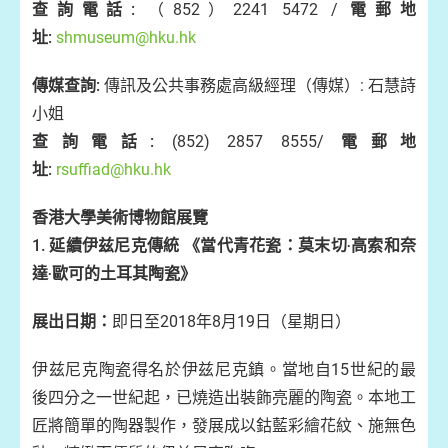
查詢電話
:
（852）2241 5472 /
電郵地
址
:
shmuseum@hku.hk
傳媒查詢
:
傳訊及公共事務處高級經理（傳媒）: 石慧詩
小姐
查詢電話
:
(852) 2857 8555/
電郵地
址
:
rsuffiad@hku.hk
香港大學美術博物館展覽
1. 延續伊兹尼克傳統 《當代青花瓷：莫末切‧高索和奈
達‧歐可的土耳其陶瓷》
展出日期：
即日至2018年8月19日（星期日）
伊兹尼克陶瓷得名於伊兹尼克鎮。當地自15世紀的最
後四分之一世紀起，已燒造出裝飾亮麗的陶瓷。本地工
匠將簡單的陶器製作，發展成以鈷藍彩繪花紋、施無色