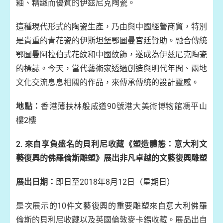
釉、精緻而優質的伊兹尼克陶瓷。
這種現代形式的陶瓷生產，乃由與中國經營商貿，特別
是貴重的青花瓷的伊斯坦堡鄂圖曼宮廷贊助。融合傳統
鄂圖曼阿拉伯式花紋和中國紋飾，遂成為伊兹尼克陶瓷
的標誌。今天，當代藝術家透過創造與明代年間、兩地
文化交流息息相關的作品，來傳承傳統的設計靈感。
地點：
香港薄扶林般咸道90號港大美術博物館馮平山
樓2樓
2.
來自享負盛名的貝利尼收藏《塑造體態：意大利文
藝復興的佛羅倫斯雕塑》展出非凡卓越的文藝復興雕塑
展出日期：
即日至2018年8月12日（星期日）
是次展示的10件文藝復興的重要雕塑來自意大利佛羅
倫斯的貝利尼收藏以及英國倫敦麥卡錫收藏。展品出自