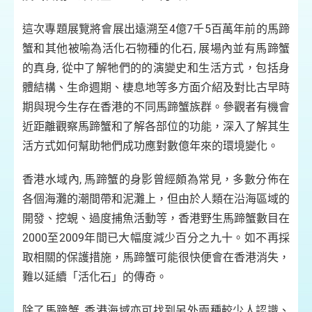
這次專題展覽將會展出遠溯至4億7千5百萬年前的馬蹄
蟹和其他被喻為活化石物種的化石, 展場內並有馬蹄蟹
的真身, 從中了解牠們的的演變史和生活方式，包括身
體結構、生命週期、棲息地等多方面介紹及對比古早時
期與現今生存在香港的不同馬蹄蟹族群。參觀者有機會
近距離觀察馬蹄蟹和了解各部位的功能，深入了解其生
活方式如何幫助牠們成功應對數億年來的環境變化。
香港水域內, 馬蹄蟹的身影曾經頗為常見，多數分佈在
各個海灘的潮間帶和泥灘上，但由於人類在沿海區域的
開發、挖蜆、過度捕魚活動等，香港野生馬蹄蟹數目在
2000至2009年間已大幅度減少百分之九十。如不再採
取相關的保護措施，馬蹄蟹可能很快便會在香港消失，
難以延續「活化石」的傳奇。
除了馬蹄蟹, 香港海域亦可找到另外兩種較少人認識、