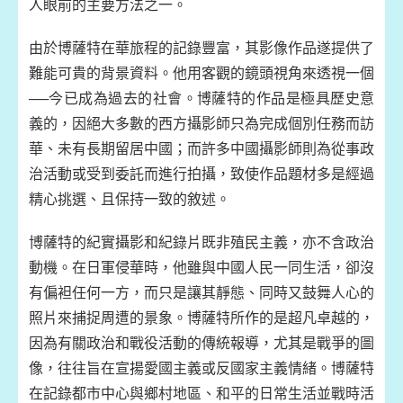
人眼前的主要方法之一。
由於博薩特在華旅程的記錄豐富，其影像作品遂提供了
難能可貴的背景資料。他用客觀的鏡頭視角來透視一個
──今已成為過去的社會。博薩特的作品是極具歷史意
義的，因絕大多數的西方攝影師只為完成個別任務而訪
華、未有長期留居中國；而許多中國攝影師則為從事政
治活動或受到委託而進行拍攝，致使作品題材多是經過
精心挑選、且保持一致的敘述。
博薩特的紀實攝影和紀錄片既非殖民主義，亦不含政治
動機。在日軍侵華時，他雖與中國人民一同生活，卻沒
有偏袒任何一方，而只是讓其靜態、同時又鼓舞人心的
照片來捕捉周遭的景象。博薩特所作的是超凡卓越的，
因為有關政治和戰役活動的傳統報導，尤其是戰爭的圖
像，往往旨在宣揚愛國主義或反國家主義情緒。博薩特
在記錄都市中心與鄉村地區、和平的日常生活並戰時活