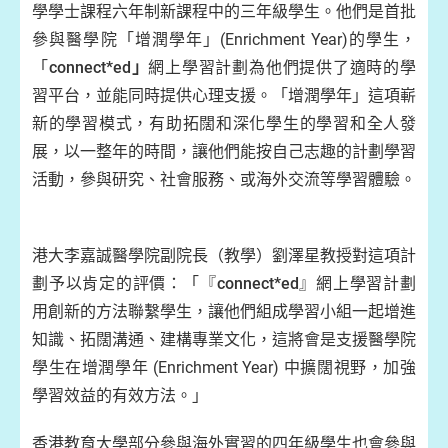
學學士課程六年制新課程中的三年級學生。他們是首批
參與醫學院「增潤學年」(Enrichment Year)的學生，
「
connect*ed
」
網上學習計劃為他們提供了適時的學
習平台，並能同時提供心理支援。「增潤學年」這項嶄
新的學習模式，有助拓闊和深化學生的學習和全人發
展，以一整年的時間，讓他們能按自己志趣的計劃學習
活動，參與研究、社會服務、或海外交流等學習體驗。
港大李嘉誠醫學院副院長（教學）劉澤星教授對這項計
劃予以肯定的評價：「『
connect*ed
』網上學習計劃
用創新的方法聯繫學生，讓他們組成學習小組一起增進
知識、拓闊溝通、建構專業文化，這將會是支援醫學院
學生在增潤學年 (Enrichment Year) 中擴闊視野，加強
學習效益的有效方法。」
香港教育大學部分參與海外實習的四年級學生也會參與