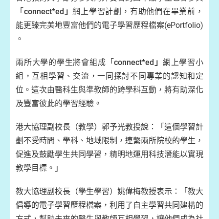
「
connect*ed
」
網上學習計劃，有助他們在畢業前，
能更臻完美地豐富他們的電子學習歷程檔案(ePortfolio)
。
兩所大學的學生將會組成「
connect*ed
」
網上學習小
組，互相學習、交流，一同探討不同專業的認知和定
位。這次由醫科生與準教師的跨學科互動，將有助深化
及豐富彼此的學習經驗。
港大協理副校長（教學）郭予光教授說：「這個學習計
劃不受時間、學科、地域限制，連繫兩所院校的學生，
促進及鼓勵學生共同學習，精明地運用科技潛能以實現
教學目標。」
教大協理副校長（學生學習）姚偉梅教授表示：「教大
倡導的電子學習歷程檔案，利用了自主學習共同建構的
方式，幫助未來的醫生與教師互相學習，讓他們成為社