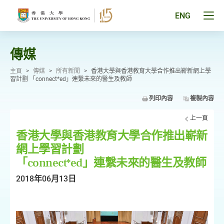
跳
至
Tog
ENG
主
men
要
pan
內
容
傳媒
主頁
>
傳媒
>
所有新聞
>
香港大學與香港教育大學合作推出嶄新網上學
習計劃 「connect*ed」連繫未來的醫生及教師
列印內容
複製內容
上一頁
香港大學與香港教育大學合作推出嶄新
網上學習計劃
「connect*ed」連繫未來的醫生及教師
2018年06月13日