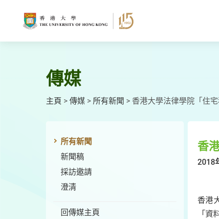
跳
至
主
要
內
容
傳媒
主頁
>
傳媒
>
所有新聞
>
香港大學法律學院「住宅
所有新聞
香
新聞稿
2018
採訪邀請
澄清
香港
回傳媒主頁
「資料