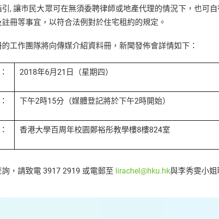
指引, 讓巿民大眾可在無須委聘律師或地產代理的情況下，也可
及註冊等事宜，以符合法例對於住宅租約的規定。
冊的工作團隊將向傳媒介紹資料冊，新聞發佈會詳情如下：
：
2018年6月21日（星期四）
：
下午2時15分（媒體登記將於下午2時開始）
：
香港大學百周年校園鄭裕彤教學樓8樓824室
詢，請致電 3917 2919 或電郵至
lirachel@hku.hk
與李秀雯小姐