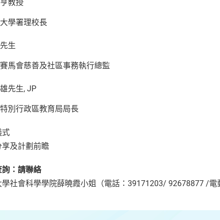
亨教授
大學署理校長
先生
賽馬會慈善及社區事務執行總監
雄先生, JP
特別行政區教育局局長
儀式
分享及計劃前瞻
查詢：請聯絡
學社會科學學院薛曉霞小姐（電話：39171203/ 92678877 /