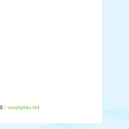
電郵：
vansit@hku.hk
）