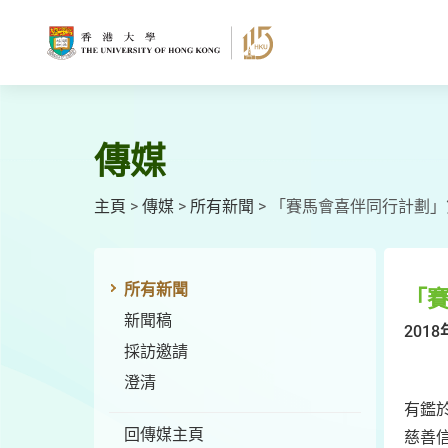
跳
至
主
要
內
容
傳媒
主頁
>
傳媒
>
所有新聞
>
「賽馬會喜伴同行計劃」
所有新聞
「
新聞稿
2018
採訪邀請
澄清
有鑑
回傳媒主頁
慈善