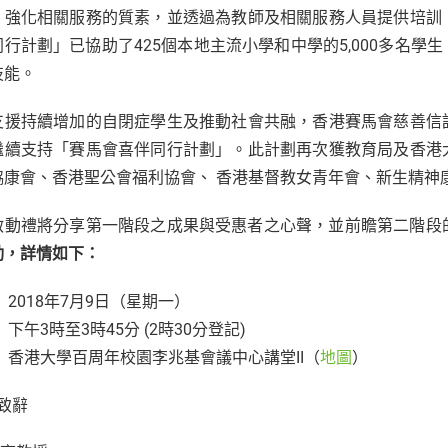
，強化相關服務的質素，並透過為教師及相關服務人員提供培訓
行計劃」已協助了425個本地主流小學和中學的5,000多名學生、3
技能。
支援持續增加的自閉症學生及推動社會共融，香港賽馬會慈善信
繼續支持「賽馬會喜伴同行計劃」。此計劃再次獲教育局及香港
協康會、香港聖公會福利協會、 香港基督教女青年會、新生精神
啟動禮將分享第一階段之成果與受惠者之心聲，並前瞻第二階段
動，詳情如下：
 2018年7月9日（星期一）
 下午3時至3時45分 (2時30分登記)
 香港大學百周年校園李兆基會議中心講堂II（
地圖
）
 致辭