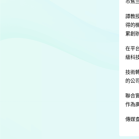
市焦
譚教
得的
累創
在平
級科
技術
的公
聯合
作為
傳媒