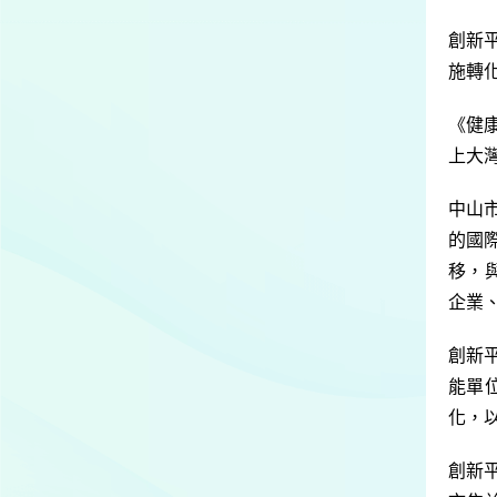
創新
施轉
《
健
上
大
中山
的國
移，
企業
創新
能單
化，
創新