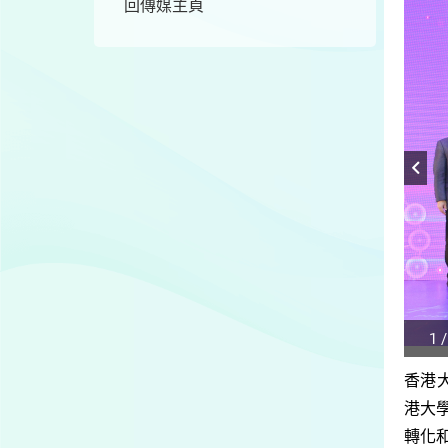
回傳媒主頁
1 /
Play
/
香港
Sto
港大
the
slide
轉化