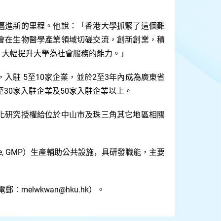
邁進新的里程。
他說：
「
香港大學抓緊了這個難
會在生物醫學產業領域切磋交流，創新創業，積
，大幅提升大學為社會服務的能力。
」
5
10
2
3
，入駐
至
家企業，並於
至
年內成為廣東省
30
50
至
家入駐企業及
家入駐企業以上。
化研究授權給位於中山市及珠三角其它地區相關
e,
GMP
）
生產輔助公共設施
，
具研發職能，主要
melwkwan@hku.hk
電郵︰
）。