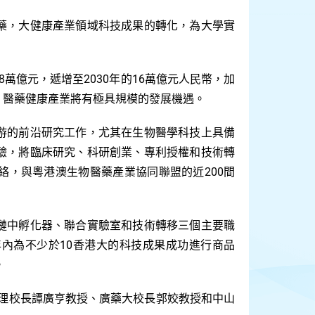
藥，大健康產業
領
域科技成果的轉化
，為大學實
8
2030
16
萬億元，遞增至
年的
萬億元人民幣，
加
，
醫藥健康產業
將有
極具規模的發展機遇。
游的
前沿研究工作，尤其在生物醫學科技上具備
驗，將
臨床研究、科研創業、專利授權和技術轉
200
絡，與粵港澳生物醫藥產業協同聯盟的近
間
鏈中孵化器、聯合實驗室和技術轉移三個主要職
10
年內為不少於
香港大的科技成果成功進行商品
。
理校長譚廣亨教授、廣藥大校長郭姣教授和中山