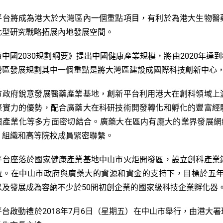
平台將成為港大於大灣區內一個重點項目，有
利
於為港大生物醫
化型研究戰
略拓
展內地發展空間。
2030
2020
康中國
規劃綱要
》
提出中國健康產業規模，將由
年達到
灣區發展規劃其中一個重點是
將
大灣區
建設成
國際科技創新中心
市政府
銳意發展
醫藥產業基地，
創新平台利用
港大在創科領域上
際實力的優勢，
配合廣藥大在科研技術
開發
轉化和孵化的豐富經
與
產業化等多方面密切
結合
。廣藥大在區内有龐大的業界發展網
、組織和高等院校成員緊密聯
繫
。
平台座落於
國家健康產業基地
中山市火炬開發區，設立創科產業
位
。
在中山市政府與廣藥大的資源和資金的支持下，目標於
五
50
以及
發展成
為
容納不少於
間初創企業的國家級科技企業孵化器
2018
7
6
平台啟動禮於
年
月
日（星期五）在中山市舉行，由港大署