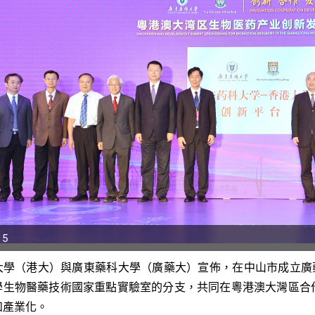
 5
大學（港大）與廣東藥科大學（廣藥大）宣佈，在中山市成立廣
p
學生物醫藥技術國家重點實驗室的分支，共同
在粵港澳大灣區合
r
和產業化
。