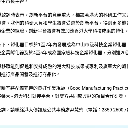
兰生市長主禮。
授致詞時表示，創新平台的意義重大，標誌著港大的科研工作又
機會
。我們的
科研人員和學生將會受惠於創新平台，得到更多機
辦企業的經驗。
創新平台將會有效
加速香港大學科技成果的轉化
1
2
台下，孵化器目標於
至
年內發展成為中山市級科技企業孵化器
4
5
20
技企業孵化器及於
至
年成為國家級科技企業孵化器，分別達
轉移職能則促進和安排成熟的港大科技成果或專利及廣藥大的轉
司進行產品開發及進行商品化。
Good Manufacturing Practic
實驗室將配備完善的
良好作業規範
（
-
廣藥大
港大科研對接平台，對雙方共同感興趣的項目合作研發。
2859 2600 /
查詢，請聯絡港大傳訊及公共事務處尹慧筠（電話︰