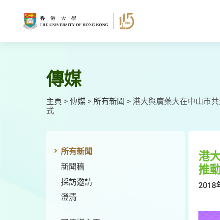
跳
至
主
要
內
容
傳媒
主頁
>
傳媒
>
所有新聞
>
港大與廣藥大在中山市共
式
所有新聞
港
新聞稿
推
採訪邀請
2018
澄清