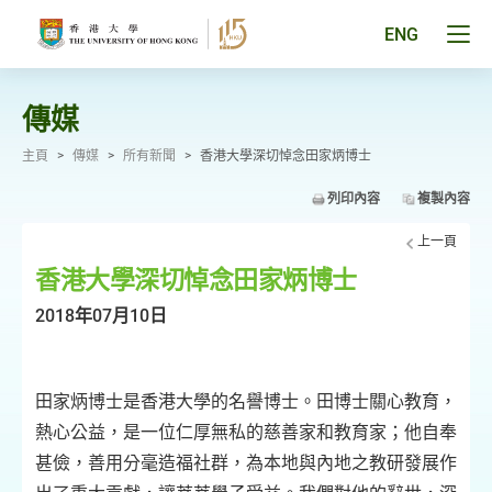
跳
至
Tog
ENG
主
men
要
pan
內
容
傳媒
主頁
>
傳媒
>
所有新聞
>
香港大學深切悼念田家炳博士
列印內容
複製內容
上一頁
香港大學深切悼念田家炳博士
2018年07月10日
田家炳博士是香港大學的名譽博士。田博士關心教育，
熱心公益，是一位仁厚無私的慈善家和教育家；他自奉
甚儉，善用分毫造福社群，為本地與內地之教研發展作