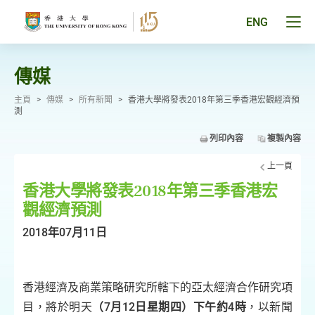
跳
至
Tog
ENG
主
men
要
pan
內
容
傳媒
主頁
>
傳媒
>
所有新聞
>
香港大學將發表2018年第三季香港宏觀經濟預
測
列印內容
複製內容
上一頁
香港大學將發表2018年第三季香港宏
觀經濟預測
2018年07月11日
香港經濟及商業策略研究所轄下的亞太經濟合作研究項
目，將於明天
（7月12日星期四）下午約4時
，以新聞