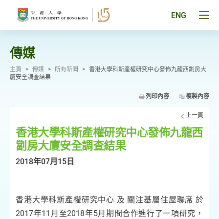
跳
至
Tog
ENG
主
men
要
pan
內
容
傳媒
主頁
>
傳媒
>
所有新聞
>
香港大學科斯產權研究中心發佈九龍西劏房大
廈安全調查結果
列印內容
複製內容
上一頁
香港大學科斯產權研究中心發佈九龍西
劏房大廈安全調查結果
2018年07月15日
香港大學科斯產權研究中心 及 關注基層住屋聯席 於
2017年11月至2018年5月期間合作進行了一項研究，