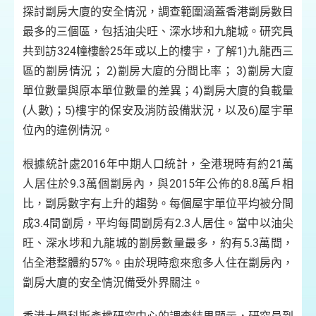
探討劏房大廈的安全情況，調查範圍涵蓋香港劏房數目
最多的三個區，包括油尖旺、深水埗和九龍城。研究員
共到訪324幢樓齡25年或以上的樓宇，了解1)九龍西三
區的劏房情況； 2)劏房大廈的分間比率； 3)劏房大廈
單位數量與原本單位數量的差異；4)劏房大廈的負載量
(人數)；5)樓宇的保安及消防設備狀況，以及6)屋宇單
位內的違例情況。
根據統計處2016年中期人口統計，全港現時有約21萬
人居住於9.3萬個劏房內，與2015年公佈的8.8萬戶相
比，劏房數字有上升的趨勢。每個屋宇單位平均被分間
成3.4間劏房，平均每間劏房有2.3人居住。當中以油尖
旺、深水埗和九龍城的劏房數量最多，約有5.3萬間，
佔全港整體約57%。由於現時愈來愈多人住在劏房內，
劏房大廈的安全情況備受外界關注。