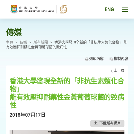
跳
至
Tog
ENG
主
men
要
pan
內
容
傳媒
主頁
>
傳媒
>
所有新聞
>
香港大學發現全新的「非抗生素類化合物」 能
有效壓抑耐藥性金黃葡萄球菌的致病性
列印內容
複製內容
上一頁
香港大學發現全新的「非抗生素類化合
物」
能有效壓抑耐藥性金黃葡萄球菌的致病
性
2018年07月17日
下載所有照片