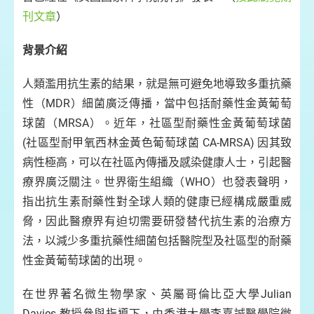
刊文章
）
背景介紹
人類濫用抗生素的結果，就是無可避免地導致多重抗藥
對
高
性（MDR）細菌廣泛傳播，當中包括耐藥性金黃葡萄
療
抗
球菌（MRSA）。近年，社區型耐藥性金黃葡萄球菌
細
(社區型耐甲氧西林金黃色葡萄球菌 CA-MRSA) 因其致
病性極高，可以在社區內傳播及感染健康人士，引起醫
療界廣泛關注。世界衛生組織（WHO）也發表聲明，
指出抗生素耐藥性對全球人類的健康已經構成嚴重威
脅，因此醫療界有迫切需要研發替代抗生素的治療方
法，以減少多重抗藥性細菌包括醫院型及社區型的耐藥
性金黃葡萄球菌的出現。
在世界著名微生物學家、英屬哥倫比亞大學Julian
Davies 教授參與指導下，由香港大學李嘉誠醫學院微