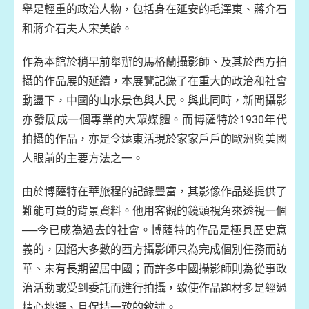
舉足輕重的政治人物，包括身在延安的毛澤東、蔣介石
和蔣介石夫人宋美齡。
作為本館於稍早前舉辦的馬格蘭攝影師、及其於西方拍
攝的作品展的延續，本展覽記錄了在重大的政治和社會
動盪下，中國的山水景色與人民。與此同時，新聞攝影
亦發展成一個專業的大眾媒體。而博薩特於1930年代
拍攝的作品，亦是令遠東活現於家家戶戶的歐洲與美國
人眼前的主要方法之一。
由於博薩特在華旅程的記錄豐富，其影像作品遂提供了
難能可貴的背景資料。他用客觀的鏡頭視角來透視一個
──今已成為過去的社會。博薩特的作品是極具歷史意
義的，因絕大多數的西方攝影師只為完成個別任務而訪
華、未有長期留居中國；而許多中國攝影師則為從事政
治活動或受到委託而進行拍攝，致使作品題材多是經過
精心挑選、且保持一致的敘述。