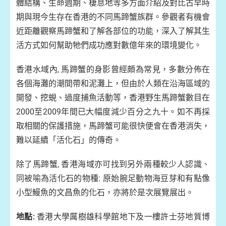
體結構、生命週期、棲息地等多方面介紹及對比古早時
期與現今生存在香港的不同馬蹄蟹族群。參觀者有機會
近距離觀察馬蹄蟹和了解各部位的功能，深入了解其生
活方式如何幫助牠們成功應對數億年來的環境變化。
香港水域內, 馬蹄蟹的身影曾經頗為常見，多數分佈在
各個海灘的潮間帶和泥灘上，但由於人類在沿海區域的
開發、挖蜆、過度捕魚活動等，香港野生馬蹄蟹數目在
2000至2009年間已大幅度減少百分之九十。如不再採
取相關的保護措施，馬蹄蟹可能很快便會在香港消失，
難以延續「活化石」的傳奇。
除了馬蹄蟹, 香港海域亦可找到另外兩種較少人認識、
同被喻為活化石的物種: 原始腕足動物海豆芽和有點像
小型鰻魚的文昌魚的化石，亦將於是次展覽展出。
地點:
香港大學厲樹雄科學館地下及一樓許士芬地質博