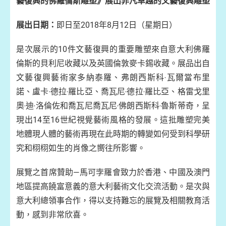
藝復興的佛羅倫斯雕塑》展出非凡卓越的文藝復興雕塑
展出日期：
即日至2018年8月12日（星期日）
是次展示的10件文藝復興的重要雕塑來自意大利佛羅
倫斯的貝利尼收藏以及英國倫敦麥卡錫收藏。展品出自
文藝復興藝術家多納泰羅、弗朗西斯科‧瓦爾當布里
諾、盧卡‧德拉‧羅比亞、喬瓦尼‧德拉‧羅比亞、格雷戈里
奧‧迪‧洛倫佐和喬瓦尼喬瓦尼‧佛朗西斯科‧魯斯蒂奇，呈
現出14至16世紀視覺藝術風格的發展。這批雕塑完美
地體現人體的藝術再現在此時期的轉變如何受到科學研
究和栩栩如生的肖像之嚮往所影響。
展覽之首席贊助—馬可孛羅會致力於香港、中國及澳門
地區提高饒富意義的意大利藝術文化交流活動。是次與
意大利總領事合作，得以支持難忘的展覽及相關教育活
動，感到非常欣喜。