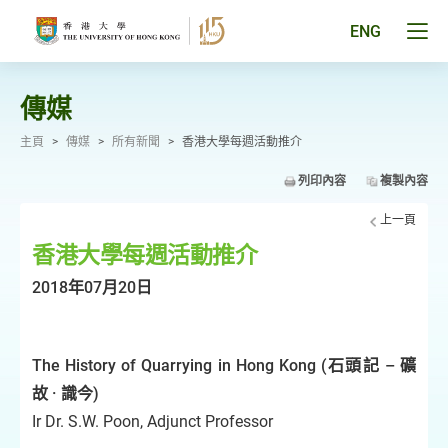
跳
至
Tog
ENG
主
men
要
pan
內
容
傳媒
主頁
>
傳媒
>
所有新聞
>
香港大學每週活動推介
列印內容
複製內容
上一頁
香港大學每週活動推介
2018年07月20日
The History of Quarrying in Hong Kong (石頭記 – 礦
故 · 識今)
Ir Dr. S.W. Poon, Adjunct Professor