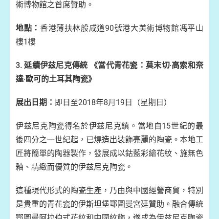
術博物館之首席贊助。
地點：
香港薄扶林般咸道90號港大美術博物館馮平山
樓1樓
3. 延續伊兹尼克傳統 《當代青花瓷：莫末切‧高索和奈
達‧歐可的土耳其陶瓷》
展出日期：
即日至2018年8月19日（星期日）
伊兹尼克陶瓷得名於伊兹尼克鎮。當地自15世紀的最
後四分之一世紀起，已燒造出裝飾亮麗的陶瓷。本地工
匠將簡單的陶器製作，發展成以鈷藍彩繪花紋、施無色
釉、精緻而優質的伊兹尼克陶瓷。
這種現代形式的陶瓷生產，乃由與中國經營商貿，特別
是貴重的青花瓷的伊斯坦堡鄂圖曼宮廷贊助。融合傳統
鄂圖曼阿拉伯式花紋和中國紋飾，遂成為伊兹尼克陶瓷