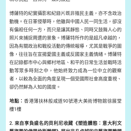
博薩特的紀實攝影和紀錄片既非殖民主義，亦不含政治
動機。在日軍侵華時，他雖與中國人民一同生活，卻沒
有偏袒任何一方，而只是讓其靜態、同時又鼓舞人心的
照片來捕捉周遭的景象。博薩特所作的是超凡卓越的，
因為有關政治和戰役活動的傳統報導，尤其是戰爭的圖
像，往往旨在宣揚愛國主義或反國家主義情緒。博薩特
在記錄都市中心與鄉村地區、和平的日常生活並戰時活
動等眾多時刻之中，他始終致力成為一位中立的觀察
者，以較為全面的角度呈現一個受國際社會高度重視、
卻仍然鮮為人知的國度。
地點：
香港薄扶林般咸道90號港大美術博物館徐展堂
樓1樓
2. 來自享負盛名的貝利尼收藏《塑造體態：意大利文