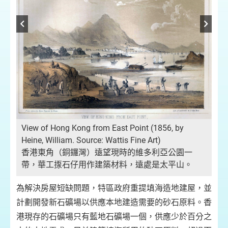
View of Hong Kong from East Point (1856, by
不
Heine, William. Source: Wattis Fine Art)
繪
克
香港東角（銅鑼灣）遠望現時的維多利亞公園一
帶，華工揼石仔用作建築材料，遠處是太平山。
為解決房屋短缺問題，特區政府重提填海造地建屋，並
計劃開發新石礦場以供應本地建造需要的砂石原料。香
港現存的石礦場只有藍地石礦場一個，供應少於百分之