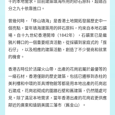
十的本地需求。目前建築填海所用的砂石原料，超過百
分之九十依靠進口。
曾幾何時，「移山填海」是香港土地開拓發展歷史中一
個亮點，當年填海建築用的碎石原料，均來自本地石礦
場。自十九世紀香港開埠（1842年），石礦業已是繼
鴉片轉口的一個重要經濟活動，從採礦到家庭式的「揼
石仔」，以及相應的建築活動，創造了不少營商和就業
的機會。
香港古時位於活躍火山帶，出產的花崗岩屬於最優等的
一級石材，香港僅餘的歷史建築，包括已遷移到赤柱的
美利樓和中環的茶具博物館等都是用本地出產的花崗岩
石建成，花崗岩砌成的圍牆石壁和舊建築，仍然隨處可
見。除了滿足本地需求，當年香港出產的花崗岩更供應
鄰近的廣東和遠銷美國三藩市（舊金山）。