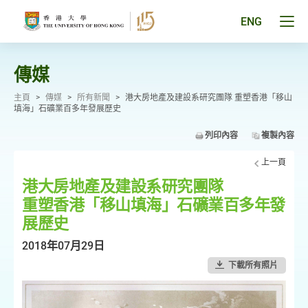
跳
至
Tog
ENG
主
men
要
pan
內
容
傳媒
主頁
>
傳媒
>
所有新聞
>
港大房地產及建設系研究團隊 重塑香港「移山
填海」石礦業百多年發展歷史
列印內容
複製內容
上一頁
港大房地產及建設系研究團隊
重塑香港「移山填海」石礦業百多年發
展歷史
2018年07月29日
下載所有照片