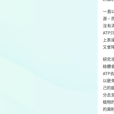
一直
源，
沒有
AT
上表
又會
研究
綠體
AT
以避
己的
分去
植物
的澱