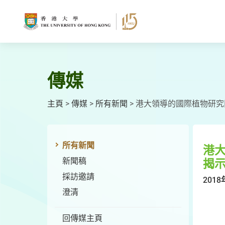
跳
至
主
要
內
容
傳媒
主頁
>
傳媒
>
所有新聞
>
港大領導的國際植物研究
所有新聞
港
新聞稿
揭
採訪邀請
2018
澄清
回傳媒主頁