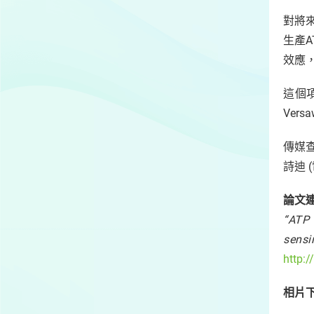
對將
生產
效應
這個項目
Vers
傳媒
詩迪 (
論文
“ATP 
sensi
http:
相片