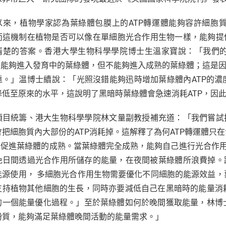
以來，植物學家認為葉綠體包膜上的ATP轉運體能夠容許細胞質
而這機制在植物是否可以像在單細胞光合作用生物一樣，能夠提
清楚的答案。香港大學生物科學學院博士生溫家寶說：「我們
P只能夠進入發育中的葉綠體，但不能夠進入成熟的葉綠體；這是因
達。」温博士續說：「光照沒錯能夠迅時增加葉綠體內ATP的濃度
降低至原來的水平，這說明了黑暗時葉綠體會急速消耗ATP，因
項目統籌、港大生物科學學院林文量副教授補充道：「我們嘗試
會把細胞質內大部份的ATP消耗掉。這解釋了為何ATP轉運體只
P去促進葉綠體的成熟。當葉綠體完全成熟，能夠自己進行光合作用
免日間透過光合作用所儲存的能量，在夜間被葉綠體所浪費掉。
能源使用， 多細胞光合作用生物需要優化不同細胞的能源效益
支持植物其他細胞的生長，同時亦要減低自己在黑暗時的能量消
的一個能量優化過程。」至於葉綠體如何於晚間獲取能量，林博
粉質，能夠滿足葉綠體晚間活動的能量需求。」