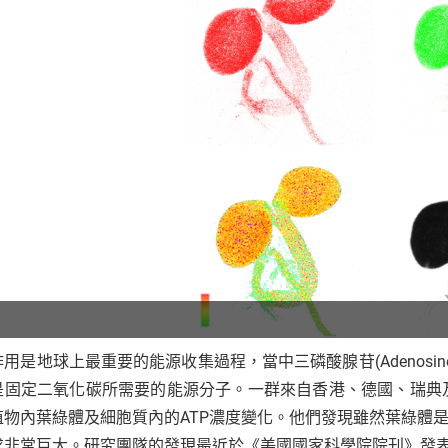
用是地球上最重要的能源收集過程，當中三磷酸腺苷(Adenosine tr
是固定二氧化碳所需要的能源分子。一群來自香港、德國、瑞典
植物內葉綠體及細胞質內的ATP濃度變化。他們發現雖然葉綠體是
求非常巨大。研究團隊的發現最近於《美國國家科學院院刊》發