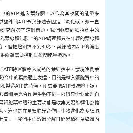
中的ATP 進入葉綠體，以作為其夜間的能量來
供額外的ATP予葉綠體去固定二氧化碳，亦一直
的研究解答了這個問題。我們觀察到細胞質中的
為葉綠體包膜上的ATP轉運體只在年輕的葉綠體
，但把燈關掉不到30秒，葉綠體內ATP的濃度
此葉綠體需要控制其夜間能量損耗。」
把ATP轉運體導入成熟的葉細胞中，發現晚間葉
在發育中的葉綠體上表達，目的是輸入細胞質中的
和製造ATP的時候，便需要把ATP轉運體下調，
跟單細胞光合作用生物不同—它們只需要管理自
，葉細胞葉綠體的主要功能是收集太陽能轉化為糖
耗。這也是在單細胞光合作用生物進化為多細胞
士道：「我們相信透過分解日間累積在葉綠體內