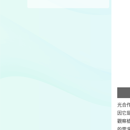
光合作
因它
觀察
的需