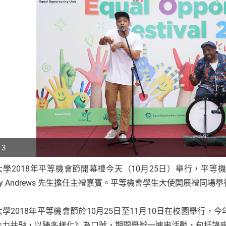
 3
大學2018年平等機會節開幕禮今天（10月25日）舉行，平
p
frey Andrews 先生擔任主禮嘉賓。平等機會學生大使開展禮同場
r
大學2018年平等機會節於10月25日至11月10日在校園舉行
合力共融，以臻多樣化》為口號，期間舉辦一連串活動，包括講