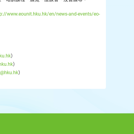
tp://www.eounit.hku.hk/en/news-and-events/eo-
ku.hk
）
hku.hk
）
@hku.hk
）