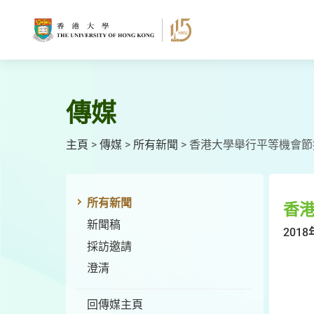
跳
至
主
要
內
容
傳媒
主頁
>
傳媒
>
所有新聞
>
香港大學舉行平等機會節
所有新聞
香
新聞稿
2018
採訪邀請
澄清
回傳媒主頁