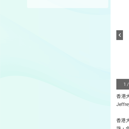
1 /
Play
/
香港
Sto
Jef
the
slide
香港
諧，