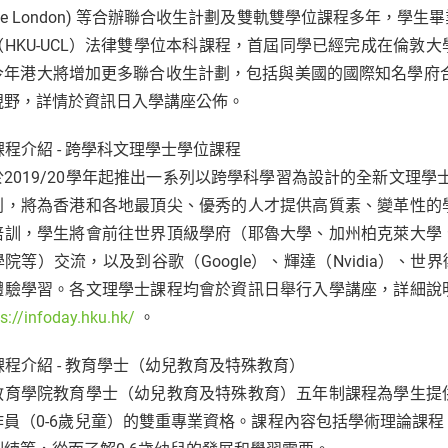
lege London) 等合辦聯合收生計劃及雙軌雙學位課程多年
（HKU-UCL）法律雙學位本科課程，首屆同學已經完成在倫敦
今年港大將增加更多聯合收生計劃，包括與美國的國際知名學府合
視野，詳情於資訊日入學講座公佈。
新課程介紹 - 跨學科文理學士學位課程
於2019/20學年起推出一系列以跨學科學習為設計的全新文理學
列，將為香港和各地最頂尖、優秀的人才提供高質素、變革性的
培訓，學生將會前往世界頂級學府（耶魯大學、加州柏克萊大學
院等）交流，以及到谷歌（Google）、輝達（Nvidia）、世
體驗學習。各文理學士課程均會於資訊日舉行入學講座，詳細說
ps://infoday.hku.hk/
。
新課程介紹 - 教育學士（幼兒教育及特殊教育）
教育學院教育學士（幼兒教育及特殊教育）五年制課程為學生提
作員（0-6歲兒童）的雙重專業資格。課程內容包括學術理論課