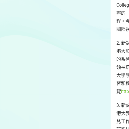
Col
辦的
程。
國際
2. 
港大
的系
領袖
大學學
習和
覽
htt
3. 
港大
兒工