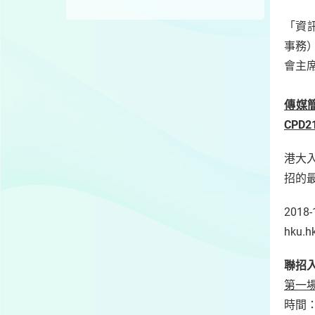
「資
事務
會主
傳媒
CPD2
港大入
招的
20
hku.h
聯招
第一
時間：