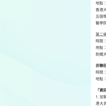
地點
香港
五個
醫學
第二
時間：
地點
劍橋大
非聯
時間：
地點
「資
1.
港大與海