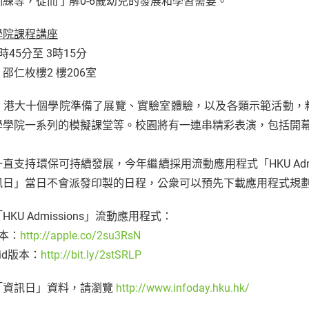
訓練等，從而了解0-6歲幼兒的發展和學習需要。
學院課程講座
時45分至 3時15分
邵仁枚樓2 樓206室
，港大十個學院準備了展覽、實驗室體驗，以及各類示範活動，
學學院一系列的模擬課堂等。校園將有一連串精彩表演，包括開
直支持環保可持續發展，今年繼續採用流動應用程式「HKU Adm
訊日」當日不會派發印製的日程，公衆可以預先下載應用程式規
HKU Admissions」流動應用程式：
版本：
http://apple.co/2su3RsN
oid版本：
http://bit.ly/2stSRLP
「資訊日」資料，請瀏覽
http://www.infoday.hku.hk/