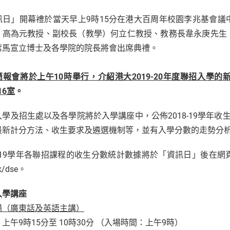
訊日」開幕禮於當天早上9時15分在港大百周年校園李兆基會
）高為元教授、副校長（教學）何立仁教授、教務長韋永庚先生
席馬宣立博士及各學院的院長將會出席典禮。
簡報會將於上午10時舉行，介紹港大2019-20年度聯招入學
16室
。
學及招生處以及各學院將於入學講座中，公佈2018-19學年收生
最新計分方法、收生要求及遴選機制等，並有入學分數的走勢分
18-19學年各聯招課程的收生分數統計數據將於「資訊日」後在
k/dse。
入學講座
場（廣東話及英語主講）
上午9時15分至 10時30分 （入場時間：上午9時）