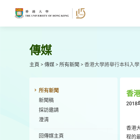
跳
至
主
要
內
容
傳媒
主頁
>
傳媒
>
所有新聞
>
香港大學將舉行本科入學資
所有新聞
香港
新聞稿
2018
採訪邀請
澄清
香港大
回傳媒主頁
程的