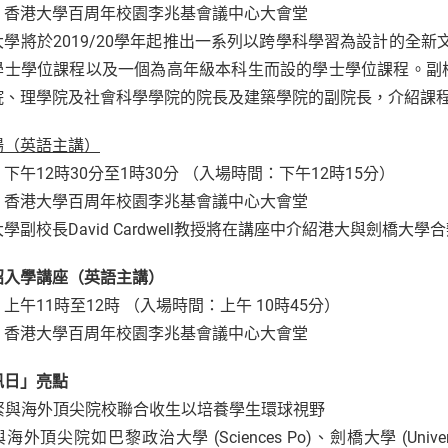
：香港大學百周年校園李兆基會議中心大會堂
大學將於2019/20學年起推出一系列以跨學科學習為設計的全新
學士學位課程以及一個為高年級本科生而設的學士學位課程。副
院、理學院及社會科學學院的院長及建築學院的副院長，介紹課
場（英語主講）
下午12時30分至1時30分 （入場時間：下午12時15分）
：香港大學百周年校園李兆基會議中心大會堂
學副校長David Cardwell教授將在講座中介紹港大與劍橋大
招入學講座（英語主講）
上午11時至12時 （入場時間：上午 10時45分）
：香港大學百周年校園李兆基會議中心大會堂
訊日」亮點
 加緊與海外頂尖院校聯合收生以培養學生環球視野
外頂尖院如巴黎政治大學 (Sciences Po)、劍橋大學 (University 