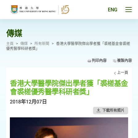
跳
至
Tog
ENG
主
men
要
pan
內
容
傳媒
主頁
>
傳媒
>
所有新聞
>
香港大學醫學院傑出學者獲「裘槎基金會裘槎
優秀醫學科研者獎」
列印內容
複製內容
上一頁
香港大學醫學院傑出學者獲「裘槎基金
會裘槎優秀醫學科研者獎」
2018年12月07日
下載所有照片