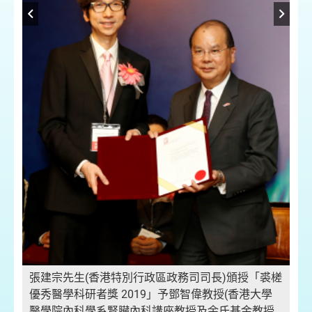
氏
香
學
基
科
張建宗先生(香港特別行政區政務司司長)頒授「裘槎
優秀醫學科研者獎 2019」予鄧智偉教授(香港大學
醫學院內科學系腎臟內科講座教授及余氏基金教授