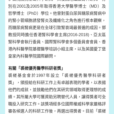
別在2001及2005年取得香港大學醫學博士（MD）及
哲學博士（PhD）學位。他曾對蛋白尿與糖尿病腎病中
的腎小管細胞誘發腎炎及纖維化之角色進行根本觀察，
而糖尿病腎病更是在全球引致腎衰竭最普遍的成因。鄧
教授同時擔任香港腎科學會主席(2016-2018)、亞太區
腎科學會執行委員、國際腎科學會多個委員會會員、香
港內科醫學院基礎醫學培訓小組主席，以及英國愛丁堡
皇家內科醫學院國際顧問。
有關「裘槎優秀醫學科研者獎」
裘槎基金會於1997年設立「裘槎優秀醫學科研者
獎」，頒授給在科研工作上有卓越表現的學者，以表揚
他們的成就，並鼓勵他們在其研究領域取得更理想的成
績。其所屬大學可獲資助另聘替代人員，讓得獎者可全
職投入研究工作。該獎項經多位國際權威科學家嚴格評
審各候選人的科研工作後，再選出得獎者。目前「裘槎