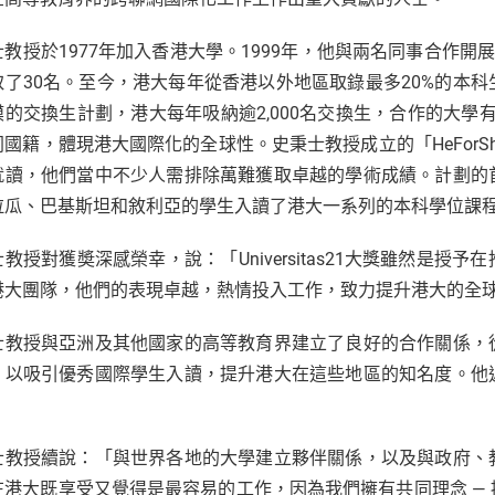
士教授於1977年加入香港大學。1999年，他與兩名同事合作開
取了30名。至今，港大每年從香港以外地區取錄最多20%的本
的交換生計劃，港大每年吸納逾2,000名交換生，合作的大學有
同國籍，體現港大國際化的全球性。史秉士教授成立的「HeFor
就讀，他們當中不少人需排除萬難獲取卓越的學術成績。計劃的
拉瓜、巴基斯坦和敘利亞的學生入讀了港大一系列的本科學位課
教授對獲奬深感榮幸，說：「Universitas21大獎雖然是
港大團隊，他們的表現卓越，熱情投入工作，致力提升港大的全
士教授與亞洲及其他國家的高等教育界建立了良好的合作關係，
，以吸引優秀國際學生入讀，提升港大在這些地區的知名度。他
。
士教授續說：「與世界各地的大學建立夥伴關係，以及與政府、
在港大既享受又覺得是最容易的工作，因為我們擁有共同理念 —