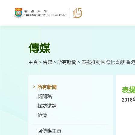
跳
至
主
要
內
容
傳媒
主頁
>
傳媒
>
所有新聞
>
表揚推動國際化貢獻 香港
所有新聞
表揚
新聞稿
2018
採訪邀請
澄清
回傳媒主頁