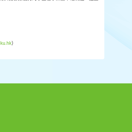
hku.hk
）