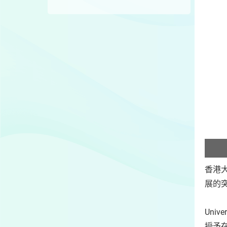
香港大
展的
Uni
授予