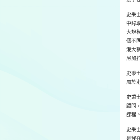
史秉
中錄
大規模
個不
港大
尼加
史秉士
屬於
史秉
顧問
課程
史秉
是我