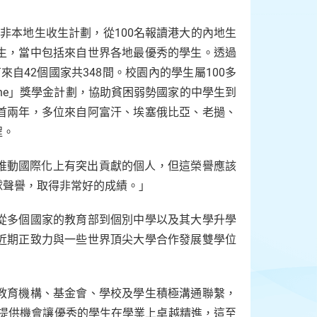
展非本地生收生計劃，從100名報讀港大的內地生
科生，當中包括來自世界各地最優秀的學生。透過
來自42個國家共348間。校園內的學生屬100多
She」獎學金計劃，協助貧困弱勢國家的中學生到
首兩年，多位來自阿富汗、埃塞俄比亞、老撾、
程。
授予在推動國際化上有突出貢獻的個人，但這榮譽應該
球聲譽，取得非常好的成績。」
從多個國家的教育部到個別中學以及其大學升學
近期正致力與一些世界頂尖大學合作發展雙學位
教育機構、基金會、學校及學生積極溝通聯繫，
 提供機會讓優秀的學生在學業上卓越精進，這至