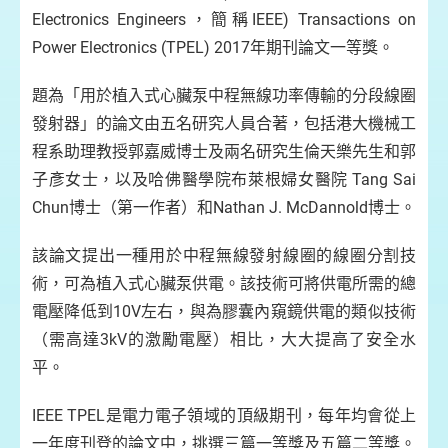
Electronics Engineers，簡稱IEEE) Transactions on
Power Electronics (TPEL) 2017年期刊論文一等獎。
題為「用於植入式心臟泵中程無線功率傳輸的分段線圈
發射器」的論文由五名研究人員合著，包括港大機械工
程系助理教授郭嘉威博士及兩名研究生倫天樂先生和郭
子彥女士，以及哈佛醫學院布萊根婦女醫院 Tang Sai
Chun博士（第一作者）和Nathan J. McDannold博士。
該論文提出一種用於中程無線發射線圈的線圈分割技
術，可為植入式心臟泵供電。該技術可將供電所需的總
電壓降低到10V左右，與為膠囊內窺鏡供電的類似技術
（需高達3kV的激勵電壓）相比，大大提高了安全水
平。
IEEE TPEL是電力電子領域的頂級期刊，每年均會從上
一年度刊登的論文中，挑選三篇一等獎及五篇二等獎。