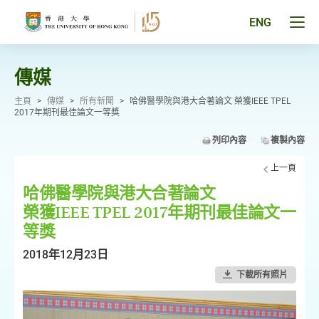
跳
至
Tog
ENG
主
men
要
pan
內
容
傳媒
主頁
>
傳媒
>
所有新聞
>
哈佛醫學院與港大合著論文 榮獲IEEE TPEL
2017年期刊最佳論文一等獎
列印內容
複製內容
上一頁
哈佛醫學院與港大合著論文
榮獲IEEE TPEL 2017年期刊最佳論文一
等獎
2018年12月23日
下載所有照片