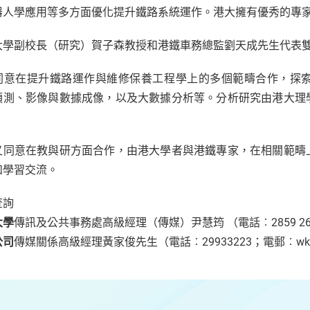
器人學應用等多方面優化提升鐵路系統運作。港大擁有優秀的專
大學副校長（研究）賀子森教授和港鐵車務總監劉天成先生代表
同意在提升鐵路運作與維修保養工程學上的多個範疇合作，探
預測、影像與數據成像，以及大數據分析等。分析研究由港大理
。
又同意在教與研方面合作，由港大學者與港鐵專家，在相關範疇
和學習交流。
查詢
大學
傳訊及公共事務處高級經理（傳媒）尹慧筠 （電話︰2859 2
公司
傳媒關係高級經理黃家俊先生（電話︰29933223；電郵︰wkendr