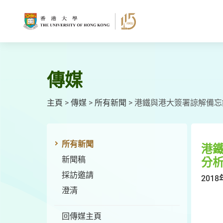
跳
至
主
要
內
容
傳媒
主頁
>
傳媒
>
所有新聞
>
港鐵與港大簽署諒解備忘
所有新聞
港
新聞稿
分
採訪邀請
2018
澄清
回傳媒主頁