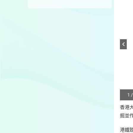
1 /
Play
/
香港
Sto
掘並
the
slide
港鐵