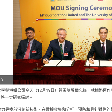
 3
大學與港鐵公司今天（12月19日）簽署諒解備忘錄，就鐵路運
p
作進一步研究探討。
r
致力尋找前沿創新技術，在數據收集和分析，預防和具針對性的