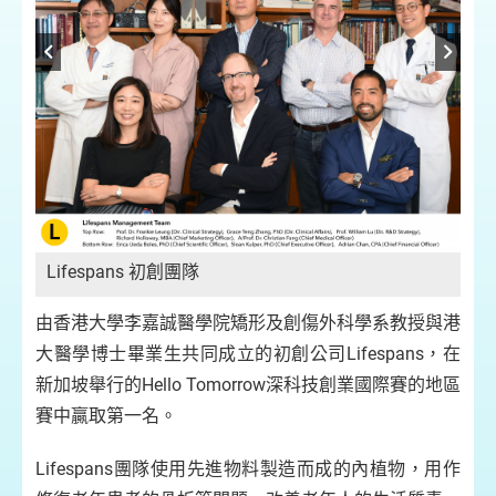
Lifespans 初創團隊
L
科技
臀
由香港大學李嘉誠醫學院矯形及創傷外科學系教授與港
大醫學博士畢業生共同成立的初創公司Lifespans，在
新加坡舉行的Hello Tomorrow深科技創業國際賽的地區
賽中贏取第一名。
Lifespans團隊使用先進物料製造而成的內植物，用作