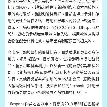
修復老年患者的骨折等問題，改善老年人的生活質素。
初創團隊發明，製造和銷售創新的創傷和脊柱內植物，
用於修復臀部，肩膊和脊柱骨折。目前市場上骨外科使
用的硬性金屬植入物，應用在老年人的骨骼上較易穿透
骨頭，手術後的失敗率達百分之25至35。Lifespans的
設計- 對軟的骨組織使用軟性植入物，採用軟性有機聚
合物並配合材料性質，製造出柔韌度適宜的植入物。
今次在星加坡舉行的區域比賽，涵蓋香港和東南亞多個
地方，吸引超過200個參賽者，包括發明棕櫚油替代
品，廢水和塑料再利用，以及新一代能源存儲等創科公
司，最後篩選10家最優秀的深科技初創企業晉入區域
決賽。其他得獎者有新加坡的NDR技術公司（開發機器
人輔助微創外科手術）及來自印尼的Biteback（利用昆
蟲製造更健康及可持續發展的棕櫚油替代品）。
Lifespans作爲地區冠軍，將參與2019年3月在巴黎舉