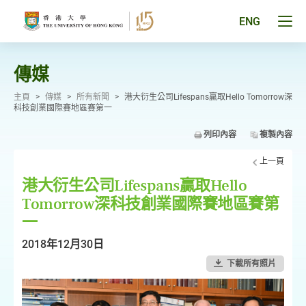
跳
至
Tog
ENG
主
men
要
pan
內
容
傳媒
主頁
>
傳媒
>
所有新聞
>
港大衍生公司Lifespans贏取Hello Tomorrow深
科技創業國際賽地區賽第一
列印內容
複製內容
上一頁
港大衍生公司Lifespans贏取Hello
Tomorrow深科技創業國際賽地區賽第
一
2018年12月30日
下載所有照片