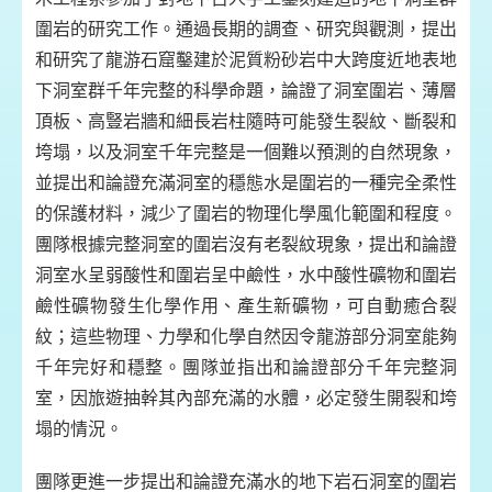
圍岩的研究工作。通過長期的調查、研究與觀測，提出
和研究了龍游石窟鑿建於泥質粉砂岩中大跨度近地表地
下洞室群千年完整的科學命題，論證了洞室圍岩、薄層
頂板、高豎岩牆和細長岩柱隨時可能發生裂紋、斷裂和
垮塌，以及洞室千年完整是一個難以預測的自然現象，
並提出和論證充滿洞室的穩態水是圍岩的一種完全柔性
的保護材料，減少了圍岩的物理化學風化範圍和程度。
團隊根據完整洞室的圍岩沒有老裂紋現象，提出和論證
洞室水呈弱酸性和圍岩呈中鹼性，水中酸性礦物和圍岩
鹼性礦物發生化學作用、產生新礦物，可自動癒合裂
紋；這些物理、力學和化學自然因令龍游部分洞室能夠
千年完好和穩整。團隊並指出和論證部分千年完整洞
室，因旅遊抽幹其內部充滿的水體，必定發生開裂和垮
塌的情況。
團隊更進一步提出和論證充滿水的地下岩石洞室的圍岩