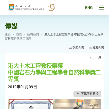
跳
至
Tog
ENG
主
men
要
pan
內
容
傳媒
主頁
>
傳媒
>
所有新聞
>
港大土木工程教授榮獲 中國岩石力學與工程學
會自然科學獎二等獎
列印內容
複製內容
上一頁
港大土木工程教授榮獲
中國岩石力學與工程學會自然科學獎二
等獎
2019年01月09日
下載所有照片