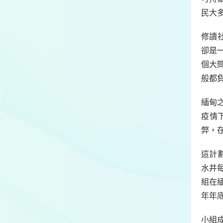
民大
修讀
卻是一
個大
般都
緬甸
疫情
弊，
這計
水井
組在緬
年年
小組成