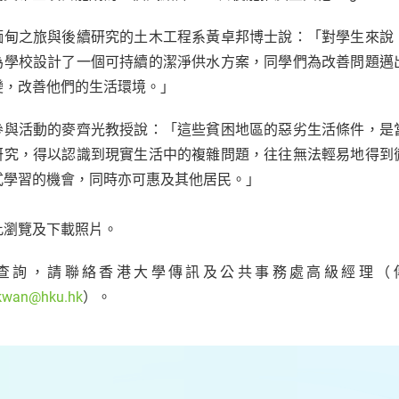
緬甸之旅與後續研究的土木工程系黃卓邦博士說：「對學生來說
為學校設計了一個可持續的潔淨供水方案，同學們為改善問題邁
變，改善他們的生活環境。」
參與活動的麥齊光教授說：「這些貧困地區的惡劣生活條件，是
研究，得以認識到現實生活中的複雜問題，往往無法輕易地得到
式學習的機會，同時亦可惠及其他居民。」
此瀏覽及下載照片。
查詢，請聯絡香港大學傳訊及公共事務處高級經理（傳媒
kwan@hku.hk
）。