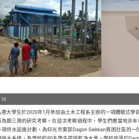
 10
港大學生於2020年1月參加由土木工程系主辦的一項體驗式學習活動H
p
為期三周的研究考察。在這次考察過程中，學生們應當地非牟利機構Com
r
項供水設施計劃，為仰光市東部Dagon Seikkan貧困社
供水系統，為學校約80名學生提供乾净水源。學校座落於Dagon S