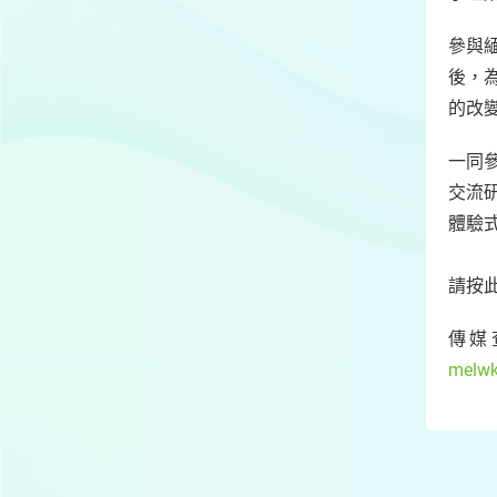
參與
後，
的改
一同
交流
體驗
請按
傳媒
melw