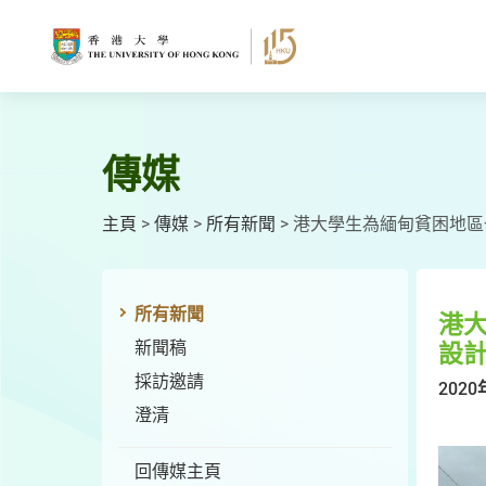
跳
至
主
要
內
容
傳媒
主頁
>
傳媒
>
所有新聞
>
港大學生為緬甸貧困地區
所有新聞
港
新聞稿
設
採訪邀請
2020
澄清
回傳媒主頁