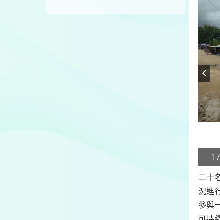
1 /
Play
/
二十名
Sto
況進行
the
slide
參與一
可持續