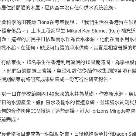
多居住於簡陋的木屋，區内基本沒有任何供水系統設施。
社會科學的田芸謙 Fiona在考察後說：「我們生活在香港實在
種奢侈品。」土木工程系學生 Mikael Ken Slamet (Ken) 補
問題，這裡的居民平日依賴雨水作為食水來源，他們在雨季用水
負擔不起。在緬甸，缺乏可持續的淨水供應，其實是相當普遍的
之行結束後，15名學生在香港利用暑假的10星期時間，為學校
下，他們每週開線上會議，整理和評估從緬甸收集到的各項有
在假期結束前將研究成果結集成一份可行性研究報告。
劃以一口在學校範圍內140米深的水井為基礎，作為新水源，
每日的水源產量，設計儲水及輸水的管道系統，並建議水質測試
甸的合作夥伴CCM接納了這些建議，港大Horizons Ming
底前完成。
員希望項目能成為一個試點計畫，日後能推廣至其他Dagon Seik