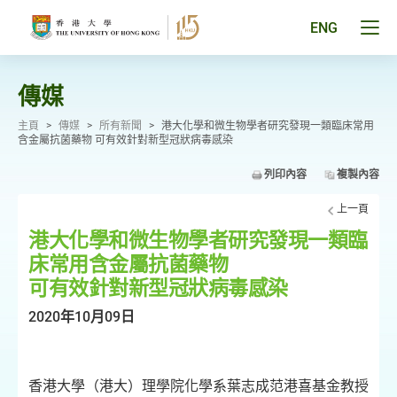
跳
至
Tog
ENG
主
men
要
pan
內
容
傳媒
主頁
>
傳媒
>
所有新聞
>
港大化學和微生物學者研究發現一類臨床常用
含金屬抗菌藥物 可有效針對新型冠狀病毒感染
列印內容
複製內容
上一頁
港大化學和微生物學者研究發現一類臨
床常用含金屬抗菌藥物
可有效針對新型冠狀病毒感染
2020年10月09日
香港大學（港大）理學院化學系葉志成范港喜基金教授