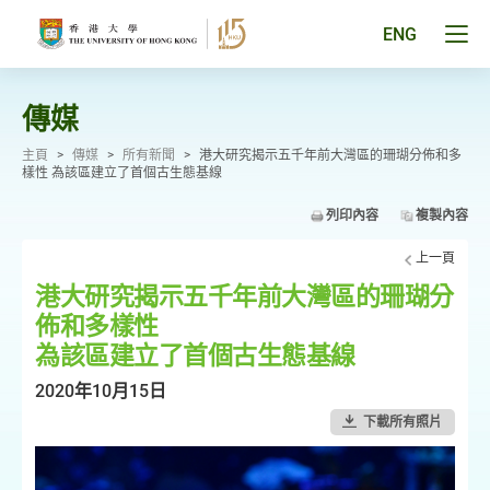
跳
至
Tog
ENG
主
men
要
pan
內
容
傳媒
主頁
>
傳媒
>
所有新聞
>
港大研究揭示五千年前大灣區的珊瑚分佈和多
樣性 為該區建立了首個古生態基線
列印內容
複製內容
上一頁
港大研究揭示五千年前大灣區的珊瑚分
佈和多樣性
為該區建立了首個古生態基線
2020年10月15日
下載所有照片