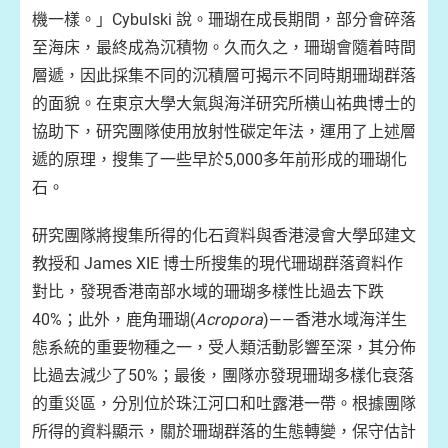
機一樣。」Cybulski 說。珊瑚在成長期間，部分會碎落
至海床，最終成為沉積物。久而久之，珊瑚會隨着時間
層遞，因此採集不同的沉積層可揭示不同時期珊瑚群落
的面貌。在東京大學大氣與海洋研究所横山祐典博士的
協助下，研究團隊使用放射性碳定年法，運用了上述層
遞的原理，搜集了一些早於5,000多年前形成的珊瑚化
石。
研究團隊將搜集所得的化石資料與香港浸會大學邱建文
教授和 James XIE 博士所搜集的現代珊瑚群落資料作
對比，發現香港南部水域的珊瑚多樣性比過去下跌
40%；此外，鹿角珊瑚(
Acropora
)——香港水域海洋生
態系統的重要物種之一，受人類活動影響至深，其分佈
比過去減少了50%；最後，團隊亦發現珊瑚多樣化衰落
的重災區，分別位於珠江河口和吐露港一帶。根據團隊
所得的資料顯示，關於珊瑚群落的生態轉變，保守估計