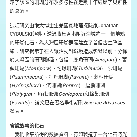
示了該區的珊瑚分布及多樣性在近數十年經歷了災難性
的衰落。
這項研究由港大博士生兼國家地理探險家Jonathan
CYBULSKI領導，透過收集香港附近海域約十一個地點
的珊瑚化石，為大灣區珊瑚群落建立了首個古生態基
線；研究揭示了在人類活動對環境造成影響以前，分佈
於大灣區的珊瑚物種，包括：鹿角珊瑚(
Acropora
)、薔
薇珊瑚(
Montipora
)、陀螺珊瑚(
Turbinaria
)、沙珊瑚
(
Psammacora
)、牡丹珊瑚(
Pavona
)、刺柄珊瑚
(
Hydnophora
)、濱珊瑚(
Porites
)、扁腦珊瑚
(
Platygra
)、角孔珊瑚(
Goniopora
)和蜂巢珊瑚
(
Faviids
)。論文已在著名學術期刊
Science Advances
發表。
會說故事的化石
「我們收集所得的數據資料，有如製造了一台化石時光