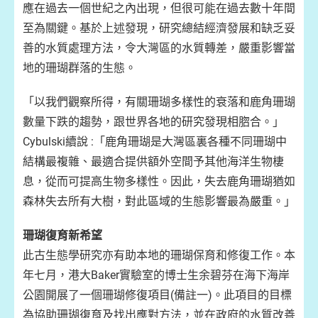
應在過去一個世紀之內出現，但很可能在過去數十年間
至為關鍵。基於上述發現，研究總結經濟發展和缺乏妥
善的水質處理方法，令大灣區的水質轉差，嚴重影響當
地的珊瑚群落的生態。
「以我們觀察所得，有關珊瑚多樣性的衰落和鹿角珊瑚
數量下跌的趨勢，跟世界各地的研究發現相脗合。」
Cybulski續說 :「鹿角珊瑚是大灣區裏各種不同珊瑚中
結構最複雜、最適合提供額外空間予其他海洋生物棲
息，從而可提高生物多樣性。因此，失去鹿角珊瑚猶如
森林失去所有大樹，對此區域的生態影響最為嚴重。」
珊瑚復育新希望
此古生態學研究亦有助本地的珊瑚保育和修復工作。本
年七月，港大Baker實驗室的博士生余碧芬在海下海岸
公園開展了一個珊瑚修復項目(備註一)。此項目的目標
為協助珊瑚復育及找出應對方法，並在政府的水質改善