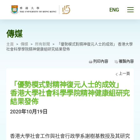
跳
至
Tog
ENG
主
men
要
pan
內
容
傳媒
主頁
>
傳媒
>
所有新聞
>
「優勢模式對精神復元人士的成效」 香港大學
社會科學學院精神健康組研究結果發佈
列印內容
複製內容
上一頁
「優勢模式對精神復元人士的成效」
香港大學社會科學學院精神健康組研究
結果發佈
2020年10月19日
香港大學社會工作與社會行政學系謝樹基教授及其研究