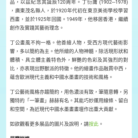
品，以茲紀念其誕辰120周年。丁衍庸 (1902─1978)
，廣東茂名縣人，於1920年代初在東京美術學校學習
西畫，並於1925年回國。1949年，他移居香港，繼續
創作及實踐其藝術理念。
丁公畫風不拘一格。他善繪人物，受西方現代藝術影
響，多以簡約為主。他所繪的人物神髓，除活現形狀和
體積、具立體主義特色外，鮮艷的色彩及其強烈的對
比，亦表現出野獸派的特徵。他的繪畫作品融貫中西，
蘊含歐洲現代主義和中國水墨畫的技術和風格。
丁公藝術風格亦趨簡約，用色濃淡有致，筆隨意轉，另
獨特的「一筆畫」赫赫有名。其能巧妙運用線條、留白
和空間，為近現代中國水墨畫畫壇作出重大貢獻。
如欲觀看更多展品的圖片及說明，請
按此
。