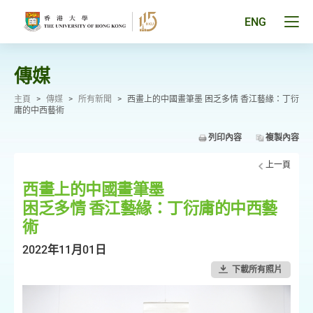
跳
至
Tog
ENG
主
men
要
pan
內
容
傳媒
主頁
>
傳媒
>
所有新聞
>
西畫上的中國畫筆墨 困乏多情 香江藝緣：丁衍
庸的中西藝術
列印內容
複製內容
上一頁
西畫上的中國畫筆墨
困乏多情 香江藝緣：丁衍庸的中西藝
術
2022年11月01日
下載所有照片