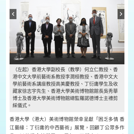
（左起）香港大學副校長（教學）何立仁教授、香
《
港中文大學前藝術系教授李潤桓教授、香港中文大
木
學前藝術系講座教授高美慶教授、丁衍庸學生及收
高2
藏家徐志宇先生、香港大學美術博物館館長吳秀華
19
博士及香港大學美術博物館總監羅諾德博士主禮剪
HK
綵儀式。
香
香港大學（港大）美術博物館榮幸呈獻「困乏多情 香
江藝緣：丁衍庸的中西藝術」展覽，回顧丁公眾多作