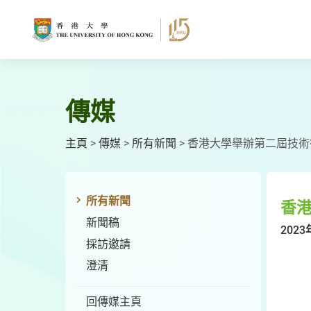
跳
至
主
要
內
容
傳媒
主頁
>
傳媒
>
所有新聞
>
香港大學舉辦第二屆技術
所有新聞
香港
新聞稿
2023
採訪邀請
澄清
回傳媒主頁