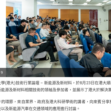
 9
大學(港大)技術行業論壇 – 新能源及新材料，於8月23日在港
p
新能源及新材料相關技術的領袖及參加者，並展示了港大於解決
r
午的環節，來自業界、政府及港大科研學術的講者，向來賓分享
技以及新能源汽車在交通領域的應用進行討論。