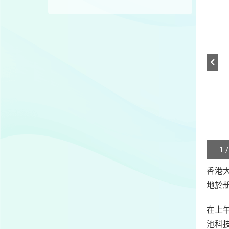
1 /
Play
/
香港
Sto
地於
the
slide
在上
池科