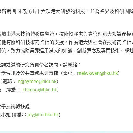
舉辨期間同時展出十六項港大研發的科技，並為業界及科研團
論壇由港大技術轉移處舉辨，技術轉移處負責管理港大知識產權
其他有關科研技術商業化的支援。作為港大與社會在技術商業化
關係，致力協助業界運用港大的知識、創新意念及專門技術。網
查詢或邀約研究負責學者訪問，請聯絡︰
大學傳訊及公共事務處尹慧筠（電郵：
melwkwan@hku.hk
）
 （電郵：
ngjaymee@hku.hk
）
豪 （電郵：
khkchoi@hku.hk
）
大學技術轉移處
小姐 (電郵：
joy@tto.hku.hk
)