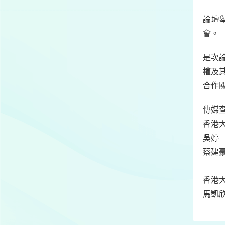
論壇
會。
是次
權及
合作
傳媒
香港
吳婷
蔡建
香港
馬凱欣