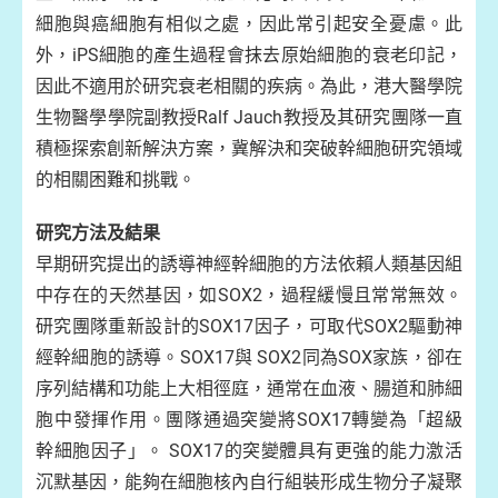
細胞與癌細胞有相似之處，因此常引起安全憂慮。此
外，iPS細胞的產生過程會抹去原始細胞的衰老印記，
因此不適用於研究衰老相關的疾病。為此，港大醫學院
生物醫學學院副教授Ralf Jauch教授及其研究團隊一直
積極探索創新解決方案，冀解決和突破幹細胞研究領域
的相關困難和挑戰。
研究方法及結果
早期研究提出的誘導神經幹細胞的方法依賴人類基因組
中存在的天然基因，如SOX2，過程緩慢且常常無效。
研究團隊重新設計的SOX17因子，可取代SOX2驅動神
經幹細胞的誘導。SOX17與 SOX2同為SOX家族，卻在
序列結構和功能上大相徑庭，通常在血液、腸道和肺細
胞中發揮作用。團隊通過突變將SOX17轉變為「超級
幹細胞因子」。 SOX17的突變體具有更強的能力激活
沉默基因，能夠在細胞核內自行組裝形成生物分子凝聚