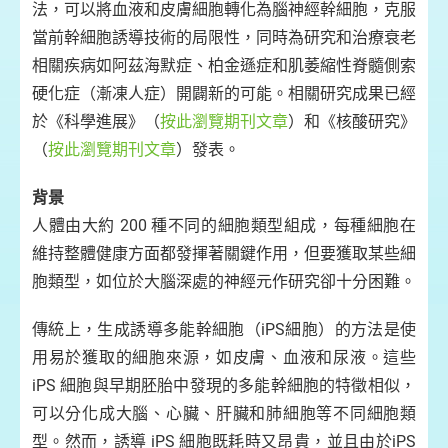
法，可以將血液和皮膚細胞轉化為腦神經幹細胞，克服
當前幹細胞誘導技術的局限性，同時為研究和治療衰老
相關疾病如阿茲海默症、柏金遜症和肌萎縮性脊髓側索
硬化症（漸凍人症）開闢新的可能。相關研究成果已經
於《科學進展》（
按此瀏覽期刊文章
）和《核酸研究》
（
按此瀏覽期刊文章
）發表。
背景
人體由大約 200 種不同的細胞類型組成，每種細胞在
維持整體健康方面都發揮著關鍵作用，但要獲取某些細
胞類型，如位於大腦深處的神經元作研究卻十分困難。
傳統上，生成誘導多能幹細胞（iPS細胞）的方法是使
用易於獲取的細胞來源，如皮膚、血液和尿液。這些
iPS 細胞與早期胚胎中發現的多能幹細胞的特徵相似，
可以分化成大腦、心臟、肝臟和肺細胞等不同細胞類
型。然而，誘導 iPS 細胞既耗時又昂貴，並且由於iPS