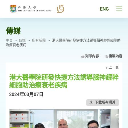
跳
至
Tog
ENG
主
men
要
pan
內
容
傳媒
主頁
>
傳媒
>
所有新聞
>
港大醫學院研發快捷方法誘導腦神經幹細胞助
治療衰老疾病
列印內容
複製內容
上一頁
港大醫學院研發快捷方法誘導腦神經幹
細胞助治療衰老疾病
2024年03月07日
下載所有照片