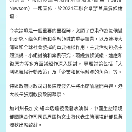
研討會，席間與講者加州州長加文‧紐森（Gavin
Newsom）一起宣佈，於2024年聯合舉辦首屆氣候論
壇。
今次論壇是一個重要的里程碑，突顯了香港作為氣候變
化研究、綠色創新和金融領域的重要紐帶，以及連接大
灣區和全球社會發揮的重要橋樑作用，主要活動包括主
題演講、小組討論和案例研究，環繞氣候減緩、適應和
復原力等多方面議題作深入探討。 專題討論包括「大
灣區氣候行動政策」及「企業和氣候融資的角色」等。
特區政府財政司司長陳茂波先生將出席論壇開幕禮，港
大校長張翔教授致開幕辭。
加州州長加文‧紐森透過視像發表演辭，中國生態環境
部國際合作司司長周國梅女士將代表生態環境部部長黃
潤秋出席致辭。