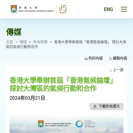
跳
至
Tog
ENG
主
men
要
pan
內
容
傳媒
主頁
>
傳媒
>
所有新聞
>
香港大學舉辦首屆「香港氣候論壇」 探討大灣
區的氣候行動和合作
列印內容
複製內容
上一頁
香港大學舉辦首屆「香港氣候論壇」
探討大灣區的氣候行動和合作
2024年03月21日
下載所有照片