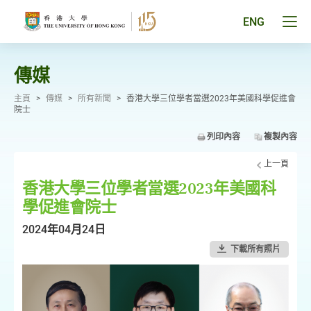
跳
至
Tog
ENG
主
men
要
pan
內
容
傳媒
主頁
>
傳媒
>
所有新聞
>
香港大學三位學者當選2023年美國科學促進會
院士
列印內容
複製內容
上一頁
香港大學三位學者當選2023年美國科
學促進會院士
2024年04月24日
下載所有照片