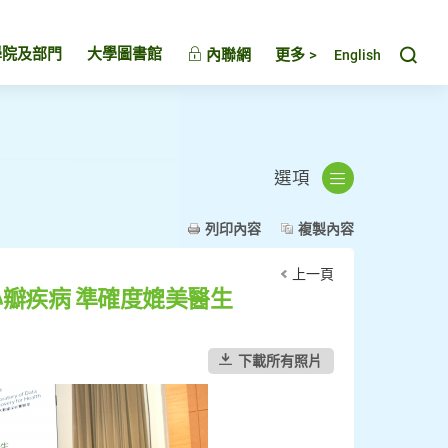
Toggl
學院及部門
大學圖書館
內聯網
更多 >
English
選項
列印內容
複製內容
上一頁
瓣疾病 準確度媲美醫生
下載所有照片