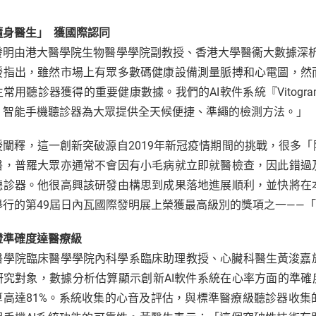
隨身醫生」 獲國際認同
發明由港大醫學院生物醫學學院副教授、香港大學醫衞大數據深析
授指出，雖然市場上有眾多數碼健康設備測量脈搏和心電圖，然
常用聽診器獲得的重要健康數據。我們的AI軟件系統『Vitogr
，智能手機聽診器為大眾提供全天候便捷、準繩的檢測方法。」
授闡釋，這一創新突破源自2019年新冠疫情期間的挑戰，很多
醫，普羅大眾亦通常不會因有小毛病就立即就醫檢查，因此錯過
聽診器。他很高興該研發由構思到成果落地進展順利，並快將在
舉行的第49屆日內瓦國際發明展上榮獲最高級別的獎項之一——
證準確度達醫療級
醫學院臨床醫學學院內科學系臨床助理教授、心臟科醫生黃浚嘉於2
研究對象，數據分析估算顯示創新AI軟件系統在心率方面的準確
算高達81%。系統收集的心音及評估，與標準醫療級聽診器收