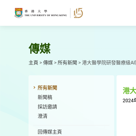
跳
至
主
要
內
容
傳媒
主頁
>
傳媒
>
所有新聞
>
港大醫學院研發醫療級A
所有新聞
港大
新聞稿
2024
採訪邀請
澄清
回傳媒主頁