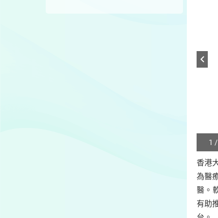
1 /
Play
/
香港
Sto
為醫
the
slide
醫。
有助
台。