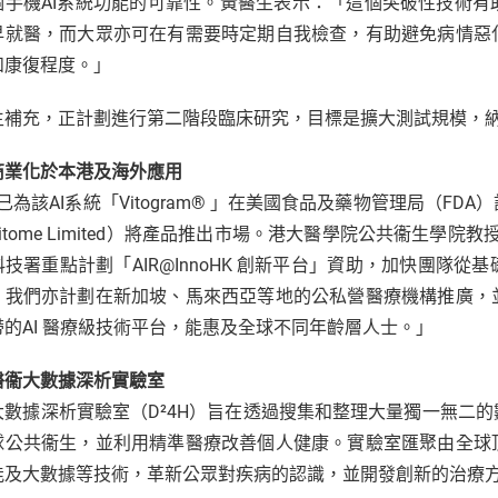
個手機AI系統功能的可靠性。黃醫生表示：「這個突破性技術
早就醫，而大眾亦可在有需要時定期自我檢查，有助避免病情惡
和康復程度。」
生補充，正計劃進行第二階段臨床研究，目標是擴大測試規模，
商業化於本港及海外應用
H已為該AI系統「Vitogram® 」在美國食品及藥物管理局（
itome Limited）將產品推出市場。港大醫學院公共衞生學
科技署重點計劃「AIR@InnoHK 創新平台」資助，加快團隊
，我們亦計劃在新加坡、馬來西亞等地的公私營醫療機構推廣，
帶的AI 醫療級技術平台，能惠及全球不同年齡層人士。」
醫衞大數據深析實驗室
大數據深析實驗室（D²4H）旨在透過搜集和整理大量獨一無二
球公共衞生，並利用精準醫療改善個人健康。實驗室匯聚由全球
能及大數據等技術，革新公眾對疾病的認識，並開發創新的治療