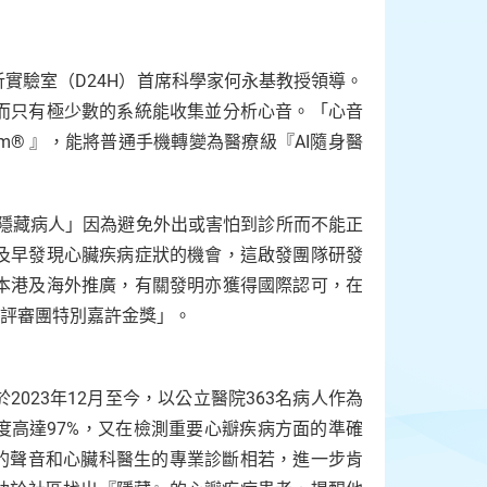
實驗室（D24H）首席科學家何永基教授領導。
而只有極少數的系統能收集並分析心音。「心音
am® 』，能將普通手機轉變為醫療級『AI隨身醫
「隱藏病人」因為避免外出或害怕到診所而不能正
及早發現心臟疾病症狀的機會，這啟發團隊研發
本港及海外推廣，有關發明亦獲得國際認可，在
「評審團特別嘉許金獎」。
023年12月至今，以公立醫院363名病人作為
度高達97%，又在檢測重要心瓣疾病方面的準確
集的聲音和心臟科醫生的專業診斷相若，進一步肯