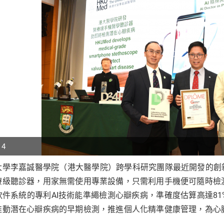
 4
大學李嘉誠醫學院（港大醫學院）跨學科研究團隊最近開發的創
p
療級聽診器，用家無需使用專業設備，只需利用手機便可隨時檢
r
軟件系統的專利AI技術能準繩檢測心瓣疾病，準確度估算高達8
推動潛在心瓣疾病的早期檢測，推進個人化精準健康管理，為心