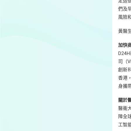
定這
們及
風險
黃醫
加快
D24
司（V
創新
香港
身攜
關於
醫衞
障全
工智