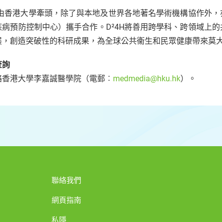
4H由香港大學牽頭，除了與本地及世界各地著名學術機構協作外
疾病預防控制中心）攜手合作。D²4H將善用跨學科、跨領域上
展，創造突破性的科研成果，為全球公共衞生和民眾健康帶來莫
查詢
絡香港大學李嘉誠醫學院（電郵︰
medmedia@hku.hk
）。
聯絡我們
網頁指南
私隱