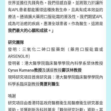
世界並擔任先鋒角色，我們倍感自豪，並將致力於讓所
有APL患者都能獲得這種挽救生命，且具有成本效益的
療法。通過擴大藥用口服砒霜的普及性，我們期望APL
成為可治癒的疾病，惠澤全球患者。作為醫生，這將是
我們最大的心願和成就。」
研究團隊
發明：三氧化二砷口服藥劑（藥用口服砒霜或
ARSENOL®）
發明者：港大醫學院臨床醫學學院內科學系榮休教授
Cyrus Kumana教授
及講座教授
鄺沃林教授
現時研究項目首席研究員：港大醫學院臨床醫學學院內
科學系臨床副教授
喬夏利醫生
鳴謝
研究項目由香港特區政府醫務衞生局醫療衞生研究基金
資助，並獲創新及科技基金「夥伴研究計劃」資助。其