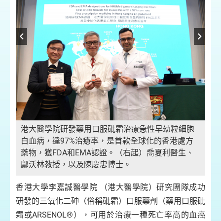
、
港大醫學院研發藥用口服砒霜治療急性早幼粒細胞
藥
白血病，達97%治癒率，是首款全球化的香港處方
治
藥物，獲FDA和EMA認證。（右起）喬夏利醫生、
細
鄺沃林教授，以及陳慶忠博士。
口
香港大學李嘉誠醫學院 （港大醫學院）研究團隊成功
研發的三氧化二砷（俗稱砒霜）口服藥劑（藥用口服砒
霜或ARSENOL®），可用於治療一種死亡率高的血癌