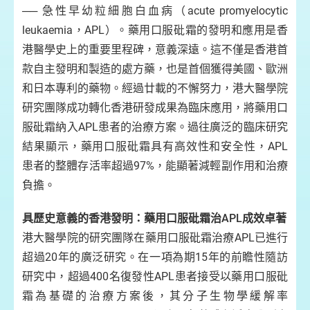
── 急性早幼粒細胞白血病（acute promyelocytic
leukaemia，APL）。藥用口服砒霜的發明和應用是香
港醫學史上的重要里程碑，意義深遠。這不僅是香港首
款自主發明和製造的處方藥，也是首個獲得美國、歐洲
和日本專利的藥物。經過廿載的不懈努力，港大醫學院
研究團隊成功轉化香港研發成果為臨床應用，將藥用口
服砒霜納入APL患者的治療方案。過往廣泛的臨床研究
結果顯示，藥用口服砒霜具有高效性和安全性，APL
患者的整體存活率超過97%，能顯著減輕副作用和治療
負擔。
具歷史意義的香港發明：藥用口服砒霜治APL成效卓著
港大醫學院的研究團隊在藥用口服砒霜治療APL已進行
超過20年的廣泛研究。在一項為期15年的前瞻性隨訪
研究中，超過400名復發性APL患者接受以藥用口服砒
霜為基礎的治療方案後，其分子生物學緩解率