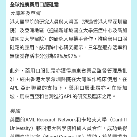
全球推廣藥用口服砒霜
大灣區及亞洲
港大醫學院的研究人員與大灣區（通過香港大學深圳醫
院）及亞洲地區（通過新加坡國立大學癌症中心及新加
坡國立大學醫院）的研究人員攜手合作，推廣藥用口服
砒霜的應用。該項跨中心研究顯示，三年整體存活率和
無復發存活率分別為99%及97%。
此外，藥用口服砒霜亦獲得廣東省藥品監督管理局批
准，經由香港大學深圳醫院在大灣區作臨床使用。在
APL 亞洲聯盟的支持下，藥用口服砒霜亦可在新加
坡、馬來西亞和台灣進行APL的研究及臨床之用。
英國
英國的AML Research Network和卡地夫大學（Cardiff
University）夥同港大醫學院科研人員合作，成功獲得
英國血癌協會（Blood Cancer UK）資助，於英國境內