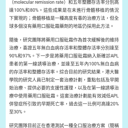
（molecular remission rate）和五年整體存活率分別高
達100%和80%。這些成果是在未進行骨髓移植的情況
下實現的；骨髓移植是一種高度有毒的治療方法，但全
球多個沒有藥用口服砒霜藥劑的地區仍採用此方法。
隨後，研究團隊將藥用口服砒霜作為首次緩解後的維持
治療，喜證五年無白血病存活率和整體存活率分別達至
90%和97%。下一步是將藥用口服砒霜納入新確診APL
患者的第一線誘導治療，並達至五年內100%無白血病
的存活率和整體存活率。綜合目前的研究結果，港大醫
學院的研究人員已制定一套治療計劃，重點包括及早開
始治療、提供必要的支援性護理，以及在第一線誘導治
療中使用藥用口服砒霜。這套治療計劃能有效減低APL
併發症所引致的早期死亡率，過去這一比例可高達20%
至30%。
研究團隊目前正在香港測試一種全口服治療方案（簡稱