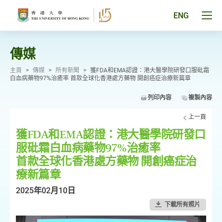
跳
至
Tog
ENG
主
men
要
pan
內
容
傳媒
主頁
>
傳媒
>
所有新聞
>
獲FDA和EMA認證：港大醫學院研發口服砒霜
白血病藥物97%治癒率 首款全球化香港處方藥物 開創癌症治療新篇章
列印內容
複製內容
上一頁
獲FDA和EMA認證：港大醫學院研發口
服砒霜白血病藥物97%治癒率
首款全球化香港處方藥物 開創癌症治
療新篇章
2025年02月10日
下載所有照片