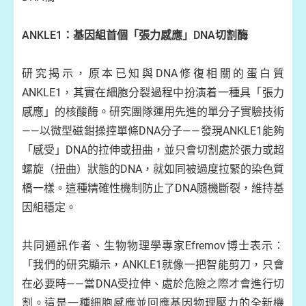
ANKLE1：基因組首個「張力感應」DNA切割酶
研究揭示，原本已知與DNA修復相關的蛋白質
ANKLE1，其實在細胞分裂過程中扮演着一種具「張力
感應」的核酸酶。研究團隊運用先進的單分子實驗技術
——以微型磁鉗操控單條DNA分子——發現ANKLE1能夠
「感受」DNA的拉伸或扭曲，並只會切割處於張力或超
螺旋（扭曲）狀態的DNA，就如同被過度拉緊的染色質
橋一樣。這種精確性機制防止了DNA隨機斷裂，維持基
因組穩定。
共同通訊作者、生物物理學專家Efremov博士表示：
「我們的研究顯示，ANKLE1就像一把智能剪刀，只會
在必要時——當DNA受拉伸、處於危險之際才會進行切
割。這是一種細胞感應並回應基因物理壓力的全新機