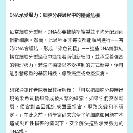
DNA承受壓力：細胞分裂過程中的隱藏危機
每當細胞分裂時，DNA都要被精準複製並平均分配到兩
個新細胞。然而，此過程並非每次都能順利進行——有
時DNA會纏結，形成「染色質橋」——這些DNA絲狀結
構在細胞分裂過程中連接着兩個新細胞，並承受着強烈
的物理張力。若這些橋梁以不受控制的方式斷裂，便可
能引發嚴重的基因錯誤，導致癌症或免疫疾病。
研究通訊作者陳英偉教授解釋：「可以把細胞分裂時出
現的染色質橋想像成被拉緊的繩索。如果它們突然斷
裂，便會對基因組造成嚴重損害，導致突變和不穩
定。」在此之前，科學家尚未完全了解細胞如何能在不
造成災難性損害的情況下，安全解決這些承受張力的
DNA橋。