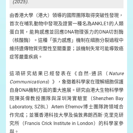
(2025).
(2
由香港大學（港大）領導的國際團隊取得突破性發現，
首次在哺乳動物中發現及證實一種名為ANKLE1的人類
蛋白質，能夠感應並回應DNA物理張力的DNA切割酶
（核酸酶）。這種「張力感應」機制在細胞分裂過程中
維持遺傳物質完整性至關重要；該機制失常可能導致癌
症等嚴重疾病。
這項研究結果已經發表在《自然-通訊（
Nature
Communications
）》，象徵着科學家在理解細胞保護
自身DNA機制方面的重大進展。研究由港大生物科學學
院陳英偉教授團隊與深圳灣實驗室（Shenzhen Bay
Laboratory, SZBL）Artem Efremov博士團隊跨領域合
作完成；並獲香港科技大學及倫敦弗朗西斯·克里克研
究所（Francis Crick Institute in London）的科學家參
與。