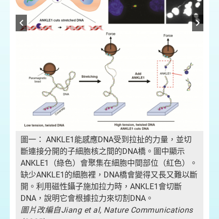
切
圖一： ANKLE1能感應DNA受到拉扯的力量，並切
圖
斷連接分開的子細胞核之間的DNA橋。圖中顯示
斷
）。
ANKLE1（綠色）會聚集在細胞中間部位（紅色）。
A
以斷
缺少ANKLE1的細胞裡，DNA橋會變得又長又難以斷
缺
開。利用磁性鑷子施加拉力時，ANKLE1會切斷
開
DNA，說明它會根據拉力來切割DNA。
D
ns
圖片改編自
Jiang et al, Nature Communications
圖