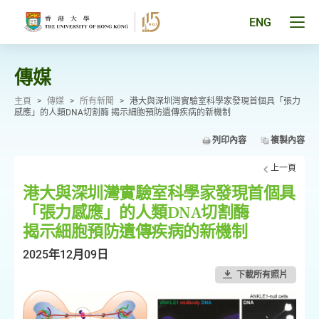
跳
至
Tog
ENG
主
men
要
pan
內
容
傳媒
主頁
>
傳媒
>
所有新聞
>
港大與深圳灣實驗室科學家發現首個具「張力
感應」的人類DNA切割酶 揭示細胞預防遺傳疾病的新機制
列印內容
複製內容
上一頁
港大與深圳灣實驗室科學家發現首個具
「張力感應」的人類DNA切割酶
揭示細胞預防遺傳疾病的新機制
2025年12月09日
下載所有照片