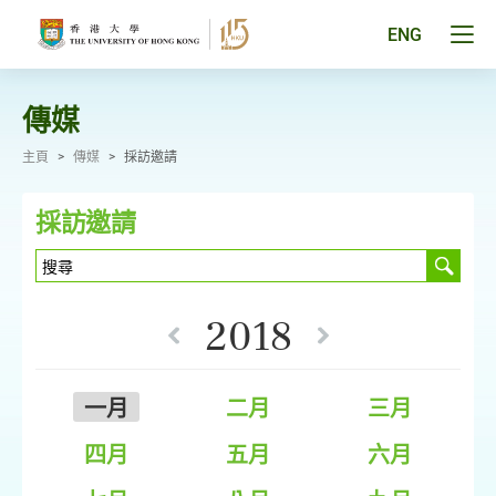
跳
至
Tog
ENG
主
men
要
pan
內
容
傳媒
主頁
>
傳媒
>
採訪邀請
採訪邀請
2018
一月
二月
三月
四月
五月
六月