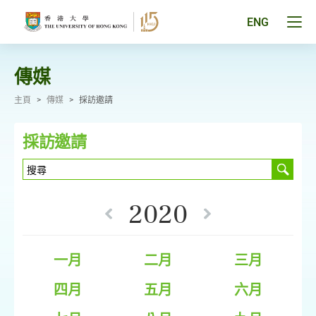
跳
至
Tog
ENG
主
men
要
pan
內
容
傳媒
主頁
>
傳媒
>
採訪邀請
採訪邀請
2020
一月
二月
三月
四月
五月
六月