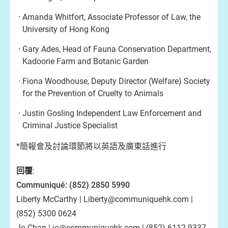
Amanda Whitfort, Associate Professor of Law, the
University of Hong Kong
Gary Ades, Head of Fauna Conservation Department,
Kadoorie Farm and Botanic Garden
Fiona Woodhouse, Deputy Director (Welfare) Society
for the Prevention of Cruelty to Animals
Justin Gosling Independent Law Enforcement and
Criminal Justice Specialist
*簡報會及討論環節將以英語及廣東話進行
回覆
:
Communiqué: (852) 2850 5990
Liberty McCarthy | Liberty@communiquehk.com |
(852) 5300 0624
Jo Chan | jo@communiquehk.com | (852) 6112 9337