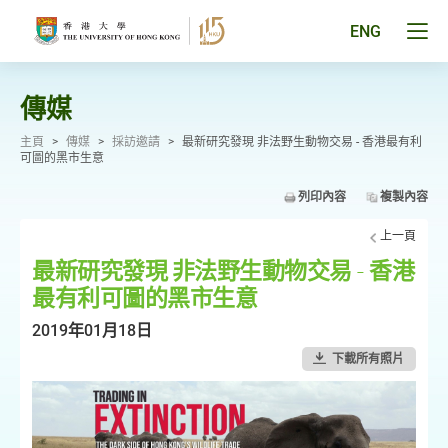
跳
至
Tog
ENG
主
men
要
pan
內
容
傳媒
主頁
>
傳媒
>
採訪邀請
>
最新研究發現 非法野生動物交易 - 香港最有利
可圖的黑市生意
列印內容
複製內容
上一頁
最新研究發現 非法野生動物交易 - 香港
最有利可圖的黑市生意
2019年01月18日
下載所有照片