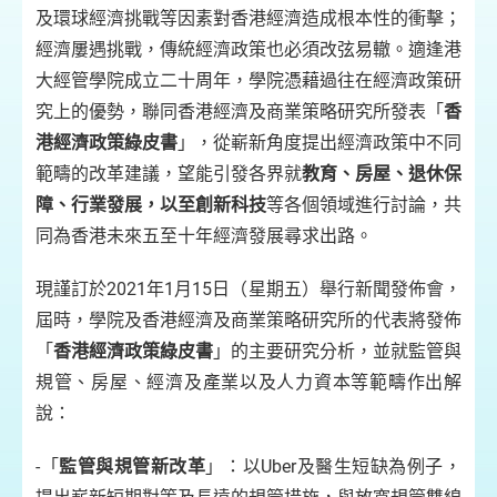
及環球經濟挑戰等因素對香港經濟造成根本性的衝擊；
經濟屢遇挑戰，傳統經濟政策也必須改弦易轍。適逢港
大經管學院成立二十周年，學院憑藉過往在經濟政策研
究上的優勢，聯同香港經濟及商業策略研究所發表「
香
港經濟政策綠皮書
」，從嶄新角度提出經濟政策中不同
範疇的改革建議，望能引發各界就
教育、房屋、退休保
障、行業發展，以至創新科技
等各個領域進行討論，共
同為香港未來五至十年經濟發展尋求出路。
現謹訂於2021年1月15日（星期五）舉行新聞發佈會，
屆時，學院及香港經濟及商業策略研究所的代表將發佈
「
香港經濟政策綠皮書
」的主要研究分析，並就監管與
規管、房屋、經濟及產業以及人力資本等範疇作出解
說：
-「
監管與規管新改革
」：以Uber及醫生短缺為例子，