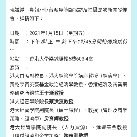
現誠邀 貴報/刊/台派員蒞臨採訪及拍攝是次新聞發佈
會，詳情如下：
日期 ：2021年1月15日（星期五）
時間 ：下午2時正 **
於下午1時45分開始傳媒接待
**
地點 ：香港大學梁銶琚樓6樓603-4室
嘉賓 ：
港大首席副校長、港大經管學院講座教授（經濟學）、
黃乾亨黃英豪基金政治經濟學教授、香港經濟及商業策
略研究所總監
王于漸教授
港大經管學院院長
蔡洪濱教授
港大經管學院副院長（碩士課程）、教授（管理及商業
策略、經濟學）
房育輝教授
港大經管學院副院長 （人力資源）、滙豐基金教授
（環球經濟與企業策略）
陶志剛教授