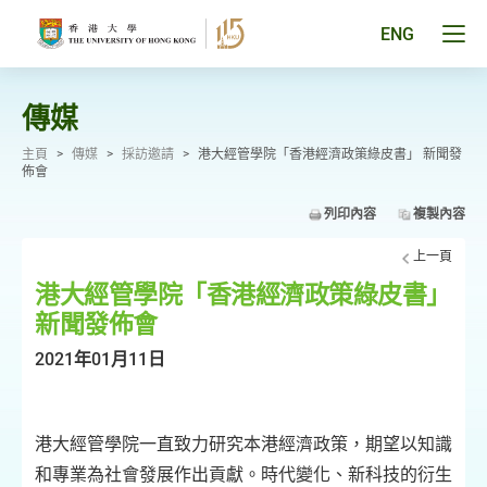
跳
至
Tog
ENG
主
men
要
pan
內
容
傳媒
主頁
>
傳媒
>
採訪邀請
>
港大經管學院「香港經濟政策綠皮書」 新聞發
佈會
列印內容
複製內容
上一頁
港大經管學院「香港經濟政策綠皮書」
新聞發佈會
2021年01月11日
港大經管學院一直致力研究本港經濟政策，期望以知識
和專業為社會發展作出貢獻。時代變化、新科技的衍生