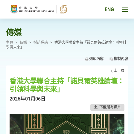
跳
至
Tog
ENG
主
men
要
pan
內
容
傳媒
主頁
>
傳媒
>
採訪邀請
>
香港大學聯合主持「諾貝爾英雄論壇：引領科
學與未來」
列印內容
複製內容
上一頁
香港大學聯合主持「諾貝爾英雄論壇：
引領科學與未來」
2026年01月06日
下載所有照片