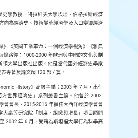
教授、經濟學歷史學教授，特拉維夫大學埃坦・伯格拉斯經濟
教授。他的研究方向為經濟史、技術變革經濟學及人口變遷經濟
裕的槓桿》《英國工業革命：一個經濟學視角》《雅典
徑：1000-2000 年歐洲與中國的文化與制
林斯頓大學出版社出版。他是當代國外經濟史學家
及論文超 120 部 / 篇。
conomic History》高級主編；2003 年 7 月，出任
世界經濟史」系列叢書主編。他曾於 2003-
學會會長、2015-2016 年擔任大西洋經濟學會會
拿大高等研究院「制度、組織與增長」項目顧問
月至 2002 年 6 月，受聘為斯坦福大學行為科學高