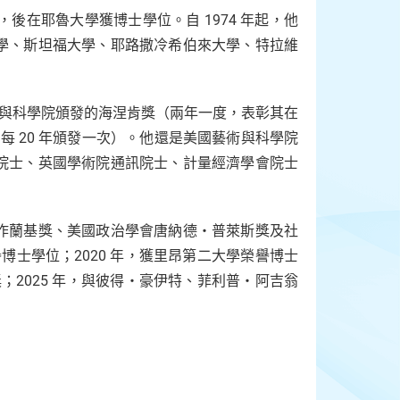
學，後在耶魯大學獲博士學位。自 1974 年起，他
學、斯坦福大學、耶路撒冷希伯來大學、特拉維
皇家藝術與科學院頒發的海涅肯獎（兩年一度，表彰其在
每 20 年頒發一次）。他還是美國藝術與科學院
院士、英國學術院通訊院士、計量經濟學會院士
作蘭基獎、美國政治學會唐納德・普萊斯獎及社
博士學位；2020 年，獲里昂第二大學榮譽博士
；2025 年，與彼得・豪伊特、菲利普・阿吉翁