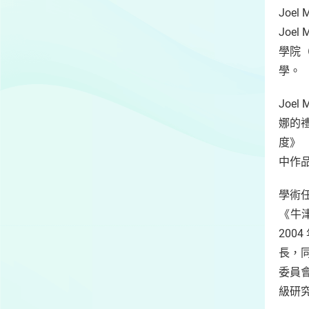
Joel
Joe
學院（
學。
Joe
娜的
度》
中作品
學術任職
《牛
200
長，
委員會
級研