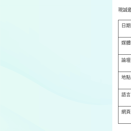
現誠
日期
媒體
論壇
地點
語言
網頁