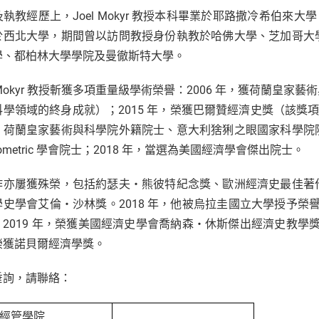
執教經歷上，Joel Mokyr 教授本科畢業於耶路撒冷希伯來大
於西北大學，期間曾以訪問教授身份執教於哈佛大學、芝加哥大
學、都柏林大學學院及曼徹斯特大學。
l Mokyr 教授斬獲多項重量級學術榮譽：2006 年，獲荷蘭
科學領域的終身成就）；2015 年，榮獲巴爾贊經濟史獎（該獎項
、荷蘭皇家藝術與科學院外籍院士、意大利猞猁之眼國家科學院
liometric 學會院士；2018 年，當選為美國經濟學會傑出院士。
作亦屢獲殊榮，包括約瑟夫・熊彼特紀念獎、歐洲經濟史最佳著
學史學會艾倫・沙林獎。2018 年，他被烏拉圭國立大學授予榮譽
；2019 年，榮獲美國經濟史學會喬納森・休斯傑出經濟史教學獎
榮獲諾貝爾經濟學獎。
垂詢，請聯絡：
大經管學院