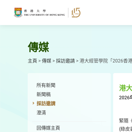
跳
至
主
要
內
容
傳媒
主頁
>
傳媒
>
採訪邀請
>
港大經管學院「2026香
所有新聞
港大
新聞稿
2026
採訪邀請
澄清
緊隨
回傳媒主頁
(綠皮