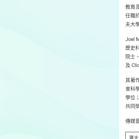
教育及
任職
夫大
Joe
歷史
院士
及 C
其著
會科
學位
共同
傳媒
港