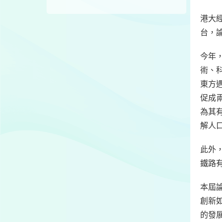
港大
台，
今年，
術、
東方
促成
為其
解人
此外
鐵路
本屆
創新
的發