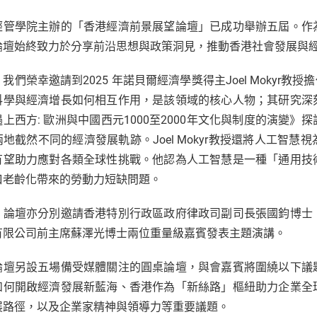
經管學院主辦的「香港經濟前景展望論壇」已成功舉辦五屆。作
論壇始終致力於分享前沿思想與政策洞見，推動香港社會發展與
我們榮幸邀請到2025 年諾貝爾經濟學獎得主Joel Mokyr教授擔
科學與經濟增長如何相互作用，是該領域的核心人物；其研究深
遇上西方: 歐洲與中國西元1000至2000年文化與制度的演變
兩地截然不同的經濟發展軌跡。Joel Mokyr教授還將人工智
有望助力應對各類全球性挑戰。他認為人工智慧是一種「通用技
口老齡化帶來的勞動力短缺問題。
，論壇亦分別邀請香港特別行政區政府律政司副司長張國鈞博士
有限公司前主席蘇澤光博士兩位重量級嘉賓發表主題演講。
論壇另設五場備受媒體關注的圓桌論壇，與會嘉賓將圍繞以下議
如何開啟經濟發展新藍海、香港作為「新絲路」樞紐助力企業全
展路徑，以及企業家精神與領導力等重要議題。