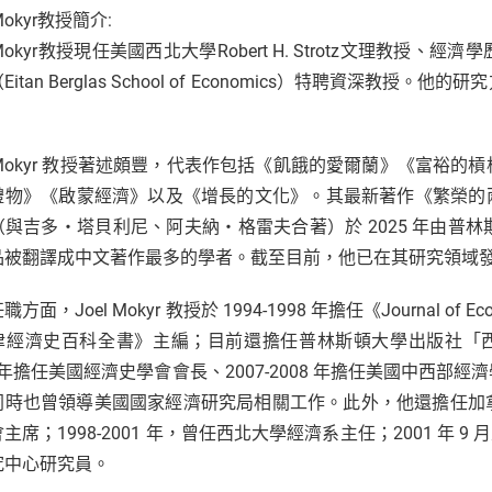
 Mokyr教授簡介:
l Mokyr教授現任美國西北大學Robert H. Strotz文理
Eitan Berglas School of Economics）特聘資深
l Mokyr 教授著述頗豐，代表作包括《飢餓的愛爾蘭》《富
禮物》《啟蒙經濟》以及《增長的文化》。其最新著作《繁榮的兩條路
（與吉多・塔貝利尼、阿夫納・格雷夫合著）於 2025 年由普
被翻譯成中文著作最多的學者。截至目前，他已在其研究領域發表專著
方面，Joel Mokyr 教授於 1994-1998 年擔任《Journal of E
津經濟史百科全書》主編；目前還擔任普林斯頓大學出版社「西方
4 年擔任美國經濟史學會會長、2007-2008 年擔任美國中西部經濟
同時也曾領導美國國家經濟研究局相關工作。此外，他還擔任加
主席；1998-2001 年，曾任西北大學經濟系主任；2001 年 9 
究中心研究員。