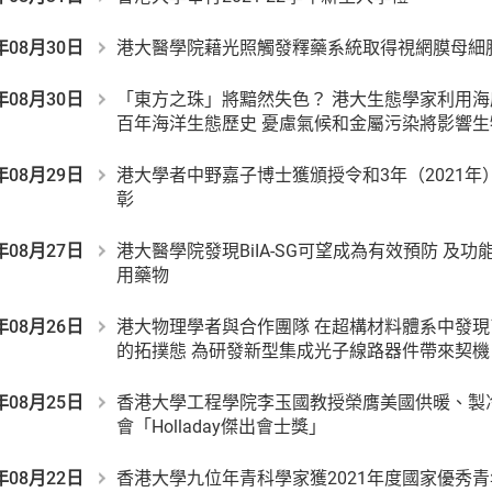
年08月30日
港大醫學院藉光照觸發釋藥系統取得視網膜母細
年08月30日
「東方之珠」將黯然失色？ 港大生態學家利用
百年海洋生態歷史 憂慮氣候和金屬污染將影響生
年08月29日
港大學者中野嘉子博士獲頒授令和3年（2021
彰
年08月27日
港大醫學院發現BiIA-SG可望成為有效預防 及
用藥物
年08月26日
港大物理學者與合作團隊 在超構材料體系中發
的拓撲態 為研發新型集成光子線路器件帶來契機
年08月25日
香港大學工程學院李玉國教授榮膺美國供暖、製
會「Holladay傑出會士獎」
年08月22日
香港大學九位年青科學家獲2021年度國家優秀