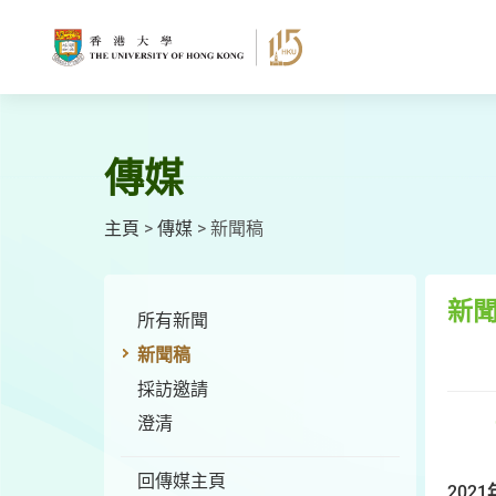
跳
至
主
要
內
容
傳媒
主頁
>
傳媒
>
新聞稿
新
所有新聞
新聞稿
採訪邀請
澄清
回傳媒主頁
2021