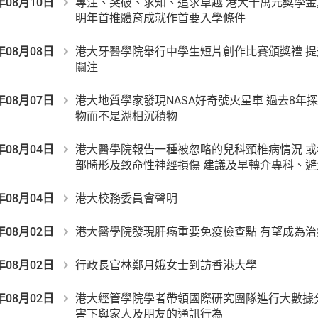
年08月10日
專注、突破、求知、追求卓越 港大十萬元獎學
明年首推體育成就作首要入學條件
年08月08日
港大牙醫學院舉行中學生短片創作比賽頒獎禮 
關注
年08月07日
港大地質學家發現NASA好奇號火星車 過去8年
物而不是湖相沉積物
年08月04日
港大醫學院報告一種被忽略的兒科頸椎病情況 
部畸形及致命性神經損傷 建議及早轉介專科、
年08月04日
港大校務委員會聲明
年08月02日
港大醫學院發現肝癌重要免疫檢查點 有望成為
年08月02日
行政長官林鄭月娥女士到訪香港大學
年08月02日
港大經管學院學者帶領國際研究團隊進行大數據
害下與家人及朋友的通訊行為