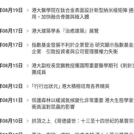
年08月19日
港大醫學院在鈦合金表面設計新型納米級矩陣 
用，加快融合骨骼與植入體
年08月17日
港大建築學系『治癒建築』展覽
年08月17日
指數基金發展不利於企業管治 研究顯示指數基
企業 引致投資者與公司管理層權力失衡
年08月15日
港大副校長宮鵬教授獲國際重要醫學期刊《刺針
團成員
年08月12日
｢行行出狀元｣ 港大積極培育各界精英
年08月11日
保護森林以緩減氣候變化非常重要 港大生態學
衝高溫對昆蟲的影響
年08月10日
拱頂之上 《哥德盛世：十三至十四世紀的基督