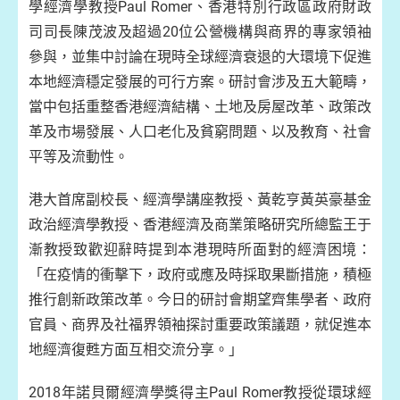
學經濟學教授Paul Romer、香港特別行政區政府財政
司司長陳茂波及超過20位公營機構與商界的專家領袖
參與，並集中討論在現時全球經濟衰退的大環境下促進
本地經濟穩定發展的可行方案。研討會涉及五大範疇，
當中包括重整香港經濟結構、土地及房屋改革、政策改
革及市場發展、人口老化及貧窮問題、以及教育、社會
平等及流動性。
港大首席副校長、經濟學講座教授、黃乾亨黃英豪基金
政治經濟學教授、香港經濟及商業策略研究所總監王于
漸教授致歡迎辭時提到本港現時所面對的經濟困境：
「在疫情的衝擊下，政府或應及時採取果斷措施，積極
推行創新政策改革。今日的研討會期望齊集學者、政府
官員、商界及社福界領袖探討重要政策議題，就促進本
地經濟復甦方面互相交流分享。」
2018年諾貝爾經濟學獎得主Paul Romer教授從環球經