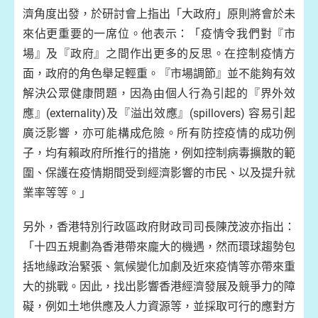
濟角度出發，於研討會上指出「大政府」原則將會於未
來佔更重要的一席位。他表示：「疫情令我們對『市
場』及『政府』之間作出更多的反思。在控制疫情方
面，政府的角色舉足輕重。『市場調節』並不能夠有效
解決公眾健康問題，因為由個人行為引起的『界外效
應』(externality)及『溢出效應』(spillovers) 容易引起
廣泛影響，亦可能構成危險。所有防控疫情的成功例
子，均有賴政府所推行的措施，例如控制病毒擴散的範
圍、保護在疫情期間受到經濟影響的市民、以及提升就
業率等等。」
另外，香港特別行政區政府財政司司長陳茂波亦指出：
「十四五規劃為香港帶來龐大的機遇，然而環球趨勢包
括地緣政治緊張、氣候變化加劇及近來疫情等亦帶來重
大的挑戰。因此，找出影響香港經濟發展及競爭力的障
礙，例如土地供應及人力資源等，並採取可行的應對方