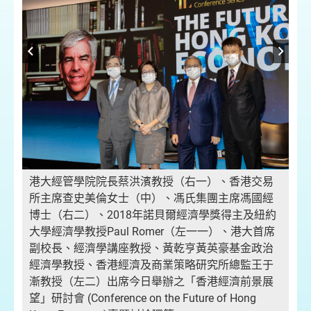
相
港
港大經管學院院長蔡洪濱教授（右一）、香港交易
基
所主席查史美倫女士（中）、馮氏集團主席馮國經
總
博士（右二）、2018年諾貝爾經濟學獎得主及紐約
大學經濟學教授Paul Romer（左一一）、港大首席
副校長、經濟學講座教授、黃乾亨黃英豪基金政治
經濟學教授、香港經濟及商業策略研究所總監王于
漸教授（左二）出席今日舉辦之「香港經濟前景展
望」研討會 (Conference on the Future of Hong