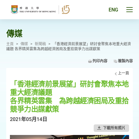
跳
至
Tog
ENG
主
men
要
pan
內
容
傳媒
主頁
>
傳媒
>
新聞稿
>
「香港經濟前景展望」研討會聚焦本地重大經濟
議題 各界精英雲集為跨越經濟困局及重拾競爭力出謀獻策
列印內容
複製內容
上一頁
「香港經濟前景展望」研討會聚焦本地
重大經濟議題
各界精英雲集 為跨越經濟困局及重拾
競爭力出謀獻策
2021年05月14日
下載所有照片