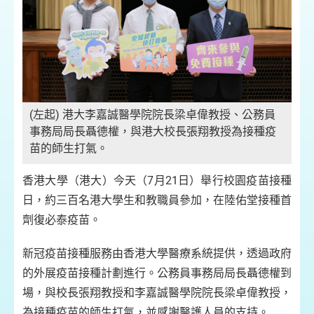
(左起) 港大李嘉誠醫學院院長梁卓偉教授、公務員
港
長
事務局局長聶德權，與港大校長張翔教授為接種疫
職
新
苗的師生打氣。
）
香港大學（港大）今天（7月21日）舉行校園疫苗接種
日，約三百名港大學生和教職員參加，在陸佑堂接種首
劑復必泰疫苗。
新冠疫苗接種服務由香港大學醫療系統提供，透過政府
的外展疫苗接種計劃進行。公務員事務局局長聶德權到
場，與校長張翔教授和李嘉誠醫學院院長梁卓偉教授，
為接種疫苗的師生打氣，並感謝醫護人員的支持。