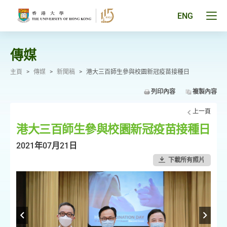
跳
至
Tog
ENG
主
men
要
pan
內
容
傳媒
主頁
>
傳媒
>
新聞稿
>
港大三百師生參與校園新冠疫苗接種日
列印內容
複製內容
上一頁
港大三百師生參與校園新冠疫苗接種日
2021年07月21日
下載所有照片