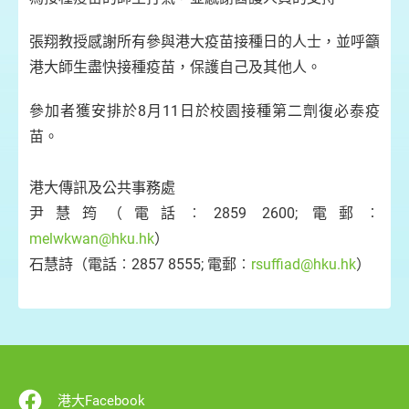
張翔教授感謝所有參與港大疫苗接種日的人士，並呼籲
港大師生盡快接種疫苗，保護自己及其他人。
參加者獲安排於8月11日於校園接種第二劑復必泰疫
苗。
港大傳訊及公共事務處
尹慧筠（電話︰2859 2600; 電郵︰
melwkwan@hku.hk
）
石慧詩（電話︰2857 8555; 電郵︰
rsuffiad@hku.hk
）
港大Facebook