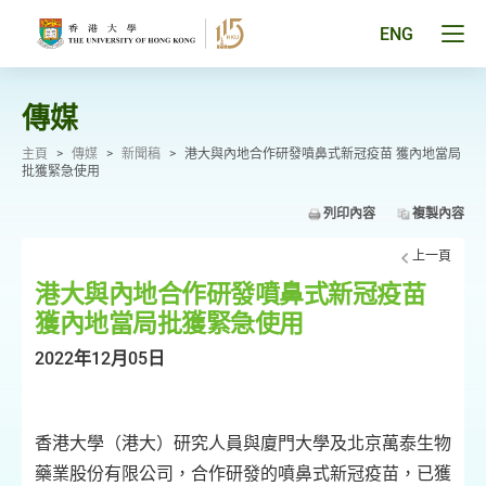
跳
至
Tog
ENG
主
men
要
pan
內
容
傳媒
主頁
>
傳媒
>
新聞稿
>
港大與內地合作研發噴鼻式新冠疫苗 獲內地當局
批獲緊急使用
列印內容
複製內容
上一頁
港大與內地合作研發噴鼻式新冠疫苗
獲內地當局批獲緊急使用
2022年12月05日
香港大學（港大）研究人員與廈門大學及北京萬泰生物
藥業股份有限公司，合作研發的噴鼻式新冠疫苗，已獲