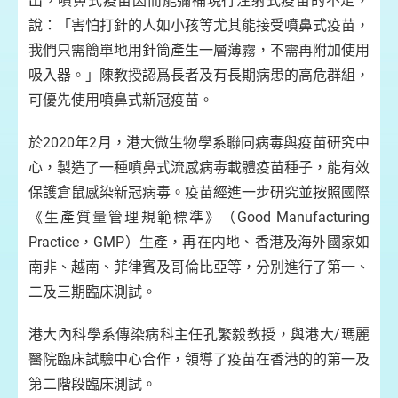
出，噴鼻式疫苗因而能彌補現行注射式疫苗的不足，
說：「害怕打針的人如小孩等尤其能接受噴鼻式疫苗，
我們只需簡單地用針筒產生一層薄霧，不需再附加使用
吸入器。」陳教授認爲長者及有長期病患的高危群組，
可優先使用噴鼻式新冠疫苗。
於2020年2月，港大微生物學系聯同病毒與疫苗研究中
心，製造了一種噴鼻式流感病毒載體疫苗種子，能有效
保護倉鼠感染新冠病毒。疫苗經進一步研究並按照國際
《生產質量管理規範標準》（Good Manufacturing
Practice，GMP）生產，再在内地、香港及海外國家如
南非、越南、菲律賓及哥倫比亞等，分別進行了第一、
二及三期臨床測試。
港大內科學系傳染病科主任孔繁毅教授，與港大/瑪麗
醫院臨床試驗中心合作，領導了疫苗在香港的的第一及
第二階段臨床測試。