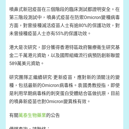
噴鼻式新冠疫苗在三個階段的臨床測試都證明安全。在
第三階段測試中，噴鼻式疫苗在防禦Omicron變種病毒
方面，對曾接種滅活疫苗人士有逾80%的保護功效，對
未曾接種疫苗人士亦有55%的保護功效。
港大是次研究，部分獲得香港特區政府醫療衞生研究基
金二千萬港元資助，以及國際組織流行病預防創新聯盟
589萬美元資助。
研究團隊正繼續研究·更新疫苗，應對新的須關注的變
種，包括最新的Omicron病毒株。袁國勇教授指，即使
是利用早期病毒株的刺突蛋白受體結合區做抗原，目前
的噴鼻新疫苗也對Omicron變異株有效。
有關
萬泰生物藥業
的公告