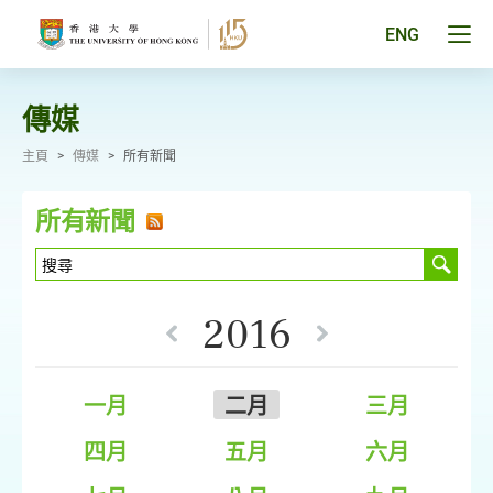
跳
至
Tog
ENG
主
men
要
pan
內
容
傳媒
主頁
>
傳媒
>
所有新聞
所有新聞
2016
一月
二月
三月
四月
五月
六月