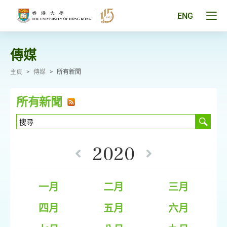
跳
至
Tog
ENG
主
men
要
pan
內
容
傳媒
主頁
>
傳媒
>
所有新聞
所有新聞
2020
一月
二月
三月
四月
五月
六月