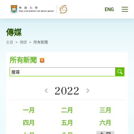
跳
至
Tog
ENG
主
men
要
pan
內
容
傳媒
主頁
>
傳媒
>
所有新聞
所有新聞
2022
一月
二月
三月
四月
五月
六月