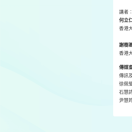
講者
何立
香港
謝樹
香港
傳媒
傳訊
徐佩瑩
石慧詩
尹慧筠