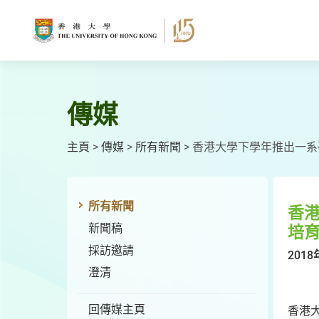
跳
至
主
要
內
容
傳媒
主頁
>
傳媒
>
所有新聞
>
香港大學下學年推出一系
所有新聞
香
新聞稿
培
採訪邀請
2018
澄清
回傳媒主頁
香港大