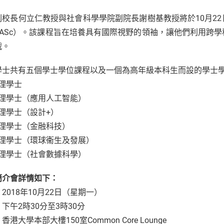
副校長何立仁教授與社會科學學院副院長謝樹基教授將於10月2
BASc）。該課程旨在培養具有國際視野的領袖，讓他們利用跨
戰。
學士共有五個學士學位課程以及一個為高年級本科生而設的學士
文理學士
 文理學士（應用人工智能）
 文理學士（設計+）
 文理學士（金融科技）
 文理學士（環球衞生及發展）
 文理學士（社會數據科學）
簡介會詳情如下：
2018年10月22日（星期一）
下午2時30分至3時30分
香港大學本部大樓150室Common Core Lounge