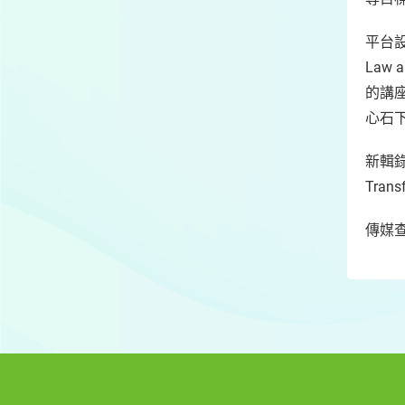
平台設
Law 
的講
心石下
新輯
Trans
傳媒查