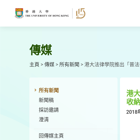
跳
至
主
要
內
容
傳媒
主頁
>
傳媒
>
所有新聞
>
港大法律學院推出「普法
所有新聞
港
新聞稿
收納
採訪邀請
2018
澄清
回傳媒主頁