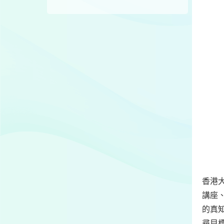
香港
講座
的真
尋目